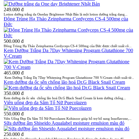
249.000 đ
Lotion dưỡng trắng da Oneday Brightener Nhật Bản là một lotion dưỡng trắng dạng...
Đông Trùng Hạ Thảo Zeinpharma Cordyceps CS-4 500mg của
Đức
500.000 đ
Đông Trùng Hạ Thảo Zeinpharma Cordyceps CS-4 500mg của Đức được chiết xuất cô...
Kem Dưỡng Trắng Da 7Day Whitening Program Glutathione 700
V-Cream
465.000 đ
Kem Dưỡng Trắng Da 7Day Whitening Program Glutathione 700 V-Cream chiết xuất từ...
Kem dưỡng da ốc sên chống lão hoá Dr.G Black Snail Cream
350.000 đ
Kem dưỡng da ốc sên chống lão hoá Dr.G Black Snail Cream là kem dưỡng chống...
Viên uống đẹp da Sâm Tố Nữ Puecolazen
550.000 đ
Viên Uống Đẹp Da Sâm Tố Nữ Puecolazen Kohinoor giúp hỗ trợ bổ sung Insoflavone,...
Sữa dưỡng ẩm Shiseido Aqualabel moisture emulsion màu đỏ
250.000 đ
Sữa dưỡng ẩm Shiseido Aqualabel Moisture Emulsion là dòng sữa dưỡng da, tạo độ...