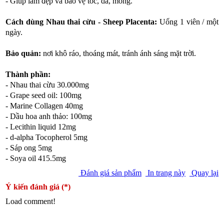
- Giúp làm đẹp và bảo vệ tóc, da, móng.
Cách dùng Nhau thai cừu - Sheep Placenta:
Uống 1 viên / một
ngày.
Bảo quản:
nơi khô ráo, thoáng mát, tránh ánh sáng mặt trời.
Thành phần:
- Nhau thai cừu 30.000mg
- Grape seed oil: 100mg
- Marine Collagen 40mg
- Dầu hoa anh thảo: 100mg
- Lecithin liquid 12mg
- d-alpha Tocopherol 5mg
- Sáp ong 5mg
- Soya oil 415.5mg
Đánh giá sản phẩm
In trang này
Quay lại
Ý kiến đánh giá (*)
Load comment!
Danh mục sản phẩm có thể bạn quan tâm