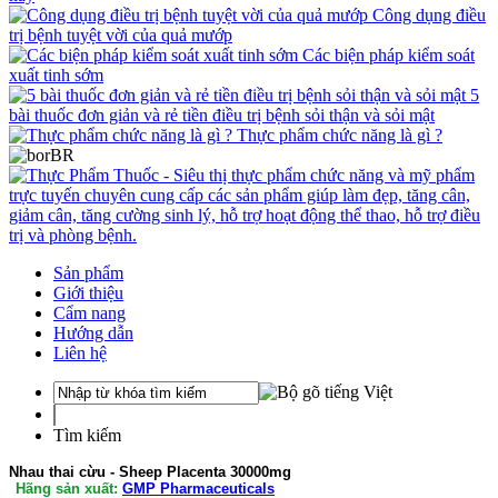
Công dụng điều
trị bệnh tuyệt vời của quả mướp
Các biện pháp kiểm soát
xuất tinh sớm
5
bài thuốc đơn giản và rẻ tiền điều trị bệnh sỏi thận và sỏi mật
Thực phẩm chức năng là gì ?
Sản phẩm
Giới thiệu
Cẩm nang
Hướng dẫn
Liên hệ
Tìm kiếm
Nhau thai cừu - Sheep Placenta 30000mg
Hãng sản xuất:
GMP Pharmaceuticals