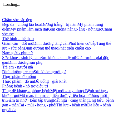
Loading...
Chăm sóc sắc đẹp
Đẹp da - chống lão hóa
Dưỡng trắng - trị nám
Mỹ phẩm trang
điểm
Mỹ phẩm làm sạch da
Kem chống nắng
Nâng - nở ngực
Chăm
sóc tóc
Thể hình - thể thao
Giảm cân - đốt mỡ
Dinh dưỡng tăng cân
Phát triển cơ bắp
Tăng thể
lực - sức bền
Dinh dưỡng thể thao
Phát triển chiều cao
Nam giới - phụ nữ
Sức khỏe - sinh lý nam
Sức khỏe - sinh lý nữ
Giải rượu - giải độc
gan
Dinh dưỡng sản phụ
Trẻ em - người già
Dinh dưỡng trẻ em
Sức khỏe người già
Thực phẩm đồ uống
Thực phẩm - đồ ăn
Đồ uống - giải khát
Phòng bệnh - hỗ trợ điều trị
Tăng đề kháng - phòng bệnh
Mệt mỏi - suy nhược
Bệnh xương -
khớp - gút
Mỡ máu, tim mạch, tiểu đường
Tiêu hóa - đường ruột -
trĩ
Giảm trí nhớ - kém tập trung
Mất ngủ - căng thẳng
Ung bứu, bệnh
gan - thận
Tai - mũi - họng - phổi
Thị lực - bệnh mắt
Da liễu - bệnh
ngoài da