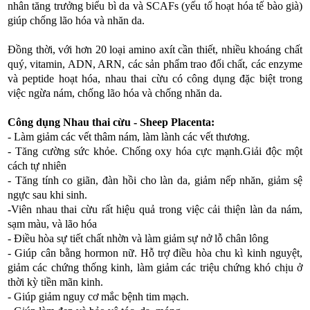
nhân tăng trưởng biểu bì da và SCAFs (yếu tố hoạt hóa tế bào già)
giúp chống lão hóa và nhăn da.
Đồng thời, với hơn 20 loại amino axít cần thiết, nhiều khoáng chất
quý, vitamin, ADN, ARN, các sản phẩm trao đổi chất, các enzyme
và peptide hoạt hóa, nhau thai cừu có công dụng đặc biệt trong
việc ngừa nám, chống lão hóa và chống nhăn da.
Công dụng Nhau thai cừu - Sheep Placenta:
- Làm giảm các vết thâm nám, làm lành các vết thương.
- Tăng cường sức khỏe. Chống oxy hóa cực mạnh.Giải độc một
cách tự nhiên
- Tăng tính co giãn, đàn hồi cho làn da, giảm nếp nhăn, giảm sệ
ngực sau khi sinh.
-Viên nhau thai cừu rất hiệu quả trong việc cải thiện làn da nám,
sạm màu, và lão hóa
- Điều hòa sự tiết chất nhờn và làm giảm sự nở lỗ chân lông
- Giúp cân bằng hormon nữ. Hỗ trợ điều hòa chu kì kinh nguyệt,
giảm các chứng thống kinh, làm giảm các triệu chứng khó chịu ở
thời kỳ tiền mãn kinh.
- Giúp giảm nguy cơ mắc bệnh tim mạch.