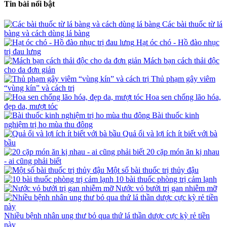
Tin bài nổi bật
Các bài thuốc từ lá
bàng và cách dùng lá bàng
Hạt óc chó - Hồ đào nhục
trị đau lưng
Mách bạn cách thải độc
cho da đơn giản
Thủ phạm gây viêm
“vùng kín” và cách trị
Hoa sen chống lão hóa,
đẹp da, mượt tóc
Bài thuốc kinh
nghiệm trị ho mùa thu đông
Quả ổi và lợi ích ít biết với bà
bầu
20 cặp món ăn kị nhau
- ai cũng phải biết
Một số bài thuốc trị thủy đậu
10 bài thuốc phòng trị cảm lạnh
Nước vỏ bưởi trị gan nhiễm mỡ
Nhiều bệnh nhân ung thư bỏ qua thứ lá thần dược cực kỳ rẻ tiền
này