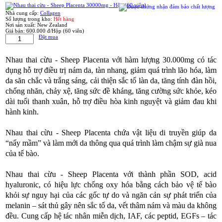
Nhà cung cấp:
Collagen
Số lượng trong kho:
Hết hàng
Nơi sản xuất:
New Zealand
Giá bán:
600.000 đ/Hộp (60 viên)
Đặt mua
Nhau thai cừu - Sheep Placenta với hàm lượng 30.000mg có tác
dụng hỗ trợ điều trị nám da, tàn nhang, giảm quá trình lão hóa, làm
da săn chắc và trắng sáng, cải thiện sắc tố làn da, tăng tính đàn hồi,
chống nhăn, chảy xệ, tăng sức đề kháng, tăng cường sức khỏe, kéo
dài tuổi thanh xuân, hỗ trợ điều hòa kinh nguyệt và giảm đau khi
hành kinh.
Nhau thai cừu - Sheep Placenta
chứa vật liệu di truyền giúp da
“nẩy mầm” và làm mới da thông qua quá trình làm chậm sự già nua
của tế bào.
Nhau thai cừu - Sheep Placenta
với thành phần SOD, acid
hyaluronic, có hiệu lực chống oxy hóa bằng cách bảo vệ tế bào
khỏi sự nguy hại của các gốc tự do và ngăn cản sự phát triển của
melanin – sát thủ gây nên sắc tố da, vết thâm nám và màu da không
đều. Cung cấp hệ tác nhân miễn dịch, IAF, các peptid, EGFs – tác