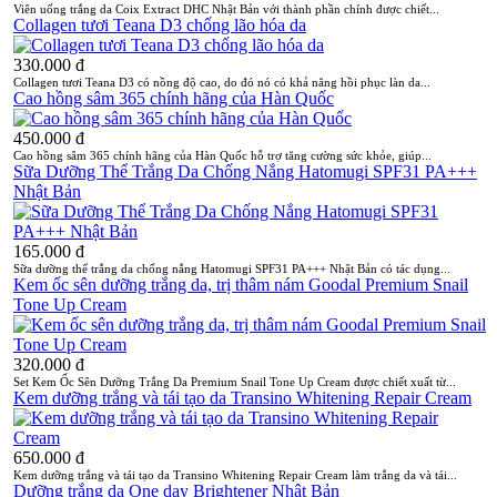
Viên uống trắng da Coix Extract DHC Nhật Bản với thành phần chính được chiết...
Collagen tươi Teana D3 chống lão hóa da
330.000 đ
Collagen tươi Teana D3 có nồng độ cao, do đó nó có khả năng hồi phục làn da...
Cao hồng sâm 365 chính hãng của Hàn Quốc
450.000 đ
Cao hồng sâm 365 chính hãng của Hàn Quốc hỗ trợ tăng cường sức khỏe, giúp...
Sữa Dưỡng Thể Trắng Da Chống Nắng Hatomugi SPF31 PA+++
Nhật Bản
165.000 đ
Sữa dưỡng thể trắng da chống nắng Hatomugi SPF31 PA+++ Nhật Bản có tác dụng...
Kem ốc sên dưỡng trắng da, trị thâm nám Goodal Premium Snail
Tone Up Cream
320.000 đ
Set Kem Ốc Sên Dưỡng Trắng Da Premium Snail Tone Up Cream được chiết xuất từ...
Kem dưỡng trắng và tái tạo da Transino Whitening Repair Cream
650.000 đ
Kem dưỡng trắng và tái tạo da Transino Whitening Repair Cream làm trắng da và tái...
Dưỡng trắng da One day Brightener Nhật Bản