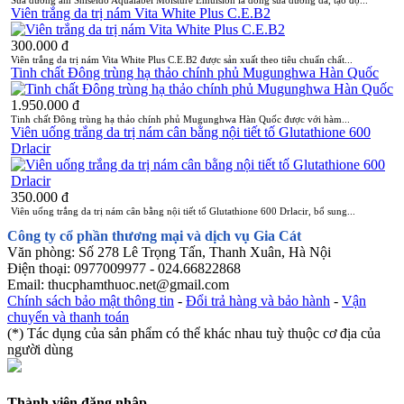
Viên trắng da trị nám Vita White Plus C.E.B2
300.000 đ
Viên trắng da trị nám Vita White Plus C.E.B2 được sản xuất theo tiêu chuẩn chất...
Tinh chất Đông trùng hạ thảo chính phủ Mugunghwa Hàn Quốc
1.950.000 đ
Tinh chất Đông trùng hạ thảo chính phủ Mugunghwa Hàn Quốc được với hàm...
Viên uống trắng da trị nám cân bằng nội tiết tố Glutathione 600
Drlacir
350.000 đ
Viên uống trắng da trị nám cân bằng nội tiết tố Glutathione 600 Drlacir, bổ sung...
Công ty cổ phần thương mại và dịch vụ Gia Cát
Văn phòng: Số 278 Lê Trọng Tấn, Thanh Xuân, Hà Nội
Điện thoại: 0977009977 - 024.66822868
Email: thucphamthuoc.net@gmail.com
Chính sách bảo mật thông tin
-
Đổi trả hàng và bảo hành
-
Vận
chuyển và thanh toán
(*) Tác dụng của sản phẩm có thể khác nhau tuỳ thuộc cơ địa của
người dùng
Thành viên đăng nhập