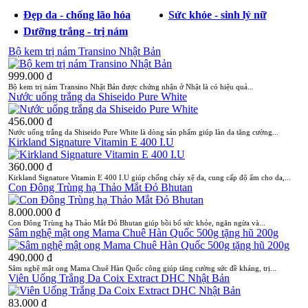
Đẹp da - chống lão hóa
Sức khỏe - sinh lý nữ
Dưỡng trắng - trị nám
Bộ kem trị nám Transino Nhật Bản
999.000 đ
Bộ kem trị nám Transino Nhật Bản được chứng nhận ở Nhật là có hiệu quả...
Nước uống trắng da Shiseido Pure White
456.000 đ
Nước uống trắng da Shiseido Pure White là dòng sản phẩm giúp làn da tăng cường...
Kirkland Signature Vitamin E 400 I.U
360.000 đ
Kirkland Signature Vitamin E 400 I.U giúp chống chảy xệ da, cung cấp độ ẩm cho da,...
Con Đông Trùng hạ Thảo Mắt Đỏ Bhutan
8.000.000 đ
Con Đông Trùng hạ Thảo Mắt Đỏ Bhutan giúp bồi bổ sức khỏe, ngăn ngừa và...
Sâm nghệ mật ong Mama Chuê Hàn Quốc 500g tặng hũ 200g
490.000 đ
Sâm nghệ mật ong Mama Chuê Hàn Quốc công giúp tăng cường sức đề kháng, trị...
Viên Uống Trắng Da Coix Extract DHC Nhật Bản
83.000 đ