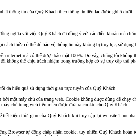
hật thông tin của Quý Khách theo thông tin liên lạc được ghi ở dưới.
ồng nghĩa với việc Quý Khách đã đồng ý với các điều khoản mà chúng 
cách thức có thể để bảo vệ thông tin này không bị truy lục, sử dụng h
uyền internet mà có thể được bảo mật 100%. Do vậy, chúng tôi không 
 tôi không thể chịu trách nhiệm trong trường hợp có sự truy cập trá
ối đa hiệu quả sử dụng thời gian trực tuyến của Quý Khách.
ách bởi một máy chủ của trang web. Cookie không được dùng để chạy c
t máy chủ trang web trên miền được đưa ra cookie cho Quý Khách.
 tiết kiệm thời gian của Quý Khách khi truy cập tại website Thucph
ng Browser tự động chấp nhận cookie, tuy nhiên Quý Khách hoàn toàn