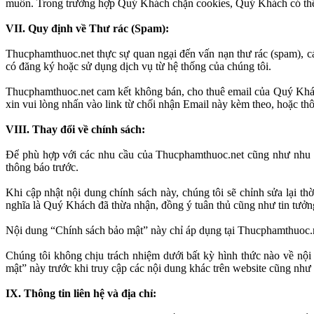
muốn. Trong trường hợp Quý Khách chặn cookies, Quý Khách có thể 
VII. Quy định về Thư rác (Spam):
Thucphamthuoc.net thực sự quan ngại đến vấn nạn thư rác (spam), c
có đăng ký hoặc sử dụng dịch vụ từ hệ thống của chúng tôi.
Thucphamthuoc.net cam kết không bán, cho thuê email của Quý Khá
xin vui lòng nhấn vào link từ chối nhận Email này kèm theo, hoặc thô
VIII. Thay đổi về chính sách:
Để phù hợp với các nhu cầu của Thucphamthuoc.net cũng như nhu cầ
thông báo trước.
Khi cập nhật nội dung chính sách này, chúng tôi sẽ chỉnh sửa lại 
nghĩa là Quý Khách đã thừa nhận, đồng ý tuân thủ cũng như tin tưởn
Nội dung “Chính sách bảo mật” này chỉ áp dụng tại Thucphamthuoc.n
Chúng tôi không chịu trách nhiệm dưới bất kỳ hình thức nào về nộ
mật” này trước khi truy cập các nội dung khác trên website cũng n
IX. Thông tin liên hệ và địa chỉ: