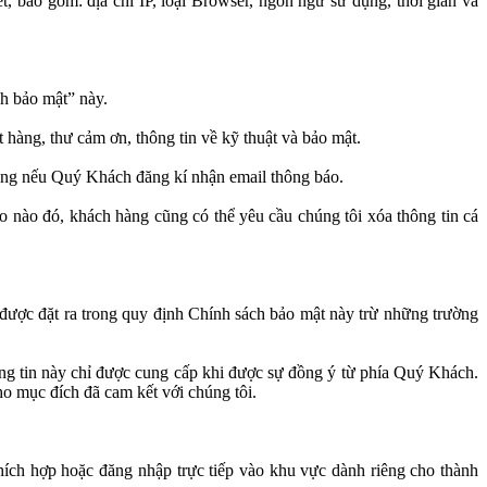
 bao gồm: địa chỉ IP, loại Browser, ngôn ngữ sử dụng, thời gian và
h bảo mật” này.
 hàng, thư cảm ơn, thông tin về kỹ thuật và bảo mật.
 dụng nếu Quý Khách đăng kí nhận email thông báo.
do nào đó, khách hàng cũng có thể yêu cầu chúng tôi xóa thông tin cá
được đặt ra trong quy định Chính sách bảo mật này trừ những trường
ng tin này chỉ được cung cấp khi được sự đồng ‎ý‎ từ phía Quý Khách.
o mục đích đã cam kết với chúng tôi.
thích hợp hoặc đăng nhập trực tiếp vào khu vực dành riêng cho thành