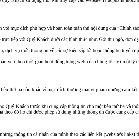
) quý Khách sử dụng mỗi khi truy cập vào website Thucphamthuoc.net,
 với mục đích phù hợp và hoàn toàn tuân thủ nội dung của “Chính sác
hệ trực tiếp với Quý Khách dưới các hình thức như: Gởi thư ngỏ, đơn đặt
, dịch vụ mới, thông tin về các sự kiện sắp tới hoặc thông tin tuyển
 toàn vẹn theo thời gian hoạt động trang web của chúng tôi. Vì một lý 
t bên thứ ba nào khác vì mục đích thương mại vi phạm những cam kết 
cho Quý Khách trước khi cung cấp thông tin cho một bên thứ ba và thô
mà theo đó họ chỉ được phép sử dụng những thông tin được cung cấp ch
hững thông tin cá nhân của mình theo các liên kết (website's links) 