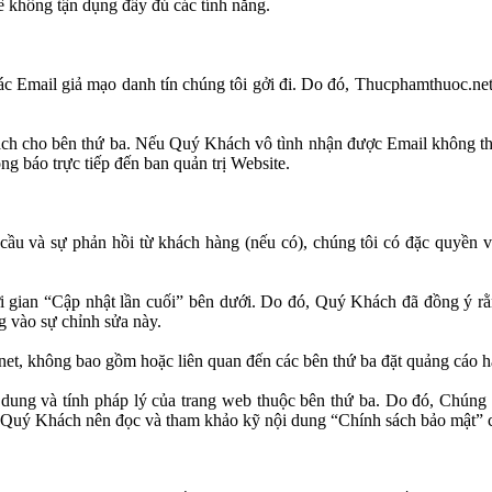
không tận dụng đầy đủ các tính năng.
ác Email giả mạo danh tín chúng tôi gởi đi. Do đó, Thucphamthuoc.n
ch cho bên thứ ba. Nếu Quý Khách vô tình nhận được Email không the
ng báo trực tiếp đến ban quản trị Website.
u và sự phản hồi từ khách hàng (nếu có), chúng tôi có đặc quyền v
thời gian “Cập nhật lần cuối” bên dưới. Do đó, Quý Khách đã đồng ý r
g vào sự chỉnh sửa này.
et, không bao gồm hoặc liên quan đến các bên thứ ba đặt quảng cáo h
i dung và tính pháp lý của trang web thuộc bên thứ ba. Do đó, Chún
hư Quý Khách nên đọc và tham khảo kỹ nội dung “Chính sách bảo mật”