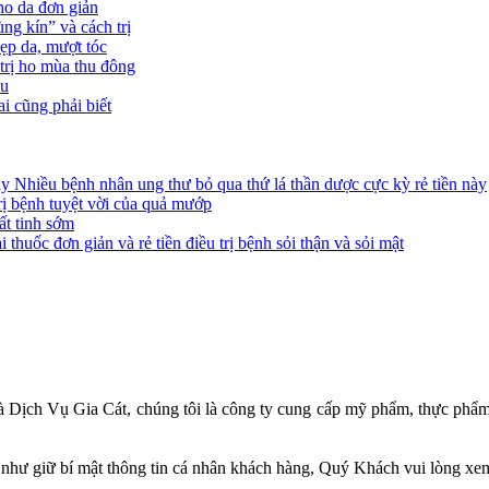
ho da đơn giản
g kín” và cách trị
ẹp da, mượt tóc
trị ho mùa thu đông
ầu
i cũng phải biết
Nhiều bệnh nhân ung thư bỏ qua thứ lá thần dược cực kỳ rẻ tiền này
 bệnh tuyệt vời của quả mướp
ất tinh sớm
i thuốc đơn giản và rẻ tiền điều trị bệnh sỏi thận và sỏi mật
ịch Vụ Gia Cát, chúng tôi là công ty cung cấp mỹ phẩm, thực phẩm
 giữ bí mật thông tin cá nhân khách hàng, Quý Khách vui lòng xem k