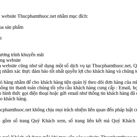
qua website Thucphamthuoc.net nhằm mục đích:
mua sản phẩm
t
hương trình khuyến mãi
ụng website
ua website cũng như sử dụng một số dịch vụ tại Thucphamthuoc.net, Q
àng nhằm xác thực đảm bảo tốt nhất quyền lợi cho khách hàng và chúng t
 giỏ hàng nhằm để cho khách hàng tiện quản lý theo dõi đơn hàng của m
hông tin thanh toán chúng tôi yêu cầu khách hàng cung cấp : Email, họ t
o hình thức gọi điện thoại hoặc gửi email như thông tin khách hàng đã 
ho khách hàng.
cphamthuoc.net không chịu mọi trách nhiệm liên quan đến pháp luật củ
bao gồm số trang Quý Khách xem, số trang liên kết mà Quý Khách t