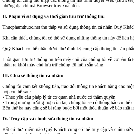
Chúng tôi cũng thu thập các thông tin mà trình duyệt Web (Browser
những địa chỉ mà Browser truy xuất đến.
II. Phạm vi sử dụng và thời gian lưu trữ thông tin:
Thucphamthuoc.net thu thập và sử dụng thông tin cá nhân Quý Khách
Khi cần thiết, chúng tôi có thể sử dụng những thông tin này để liên 
Quý Khách có thể nhận được thư định kỳ cung cấp thông tin sản phẩm
Thời gian lưu trữ thông tin trên máy chủ của chúng tôi về cơ bản là
nhân ra khỏi máy chủ lưu trữ chúng tôi luôn sẵn sàng.
III. Chia sẻ thông tin cá nhân:
Chúng tôi cam kết không bán, trao đổi thông tin khách hàng cho mộ
hợp cụ thể sau:
• Theo yêu cầu pháp l‎ý từ cơ quan nhà nước có thẩm quyền,
• Trong những trường hợp còn lại, chúng tôi sẽ có thông báo cụ thể 
Bên thứ ba này cũng sẽ bị ràng buộc bởi một thỏa thuận về bảo mật 
IV. Truy cập và chỉnh sửa thông tin cá nhân:
Bất cứ thời điểm nào Quý Khách cũng có thể truy cập và chỉnh sửa n