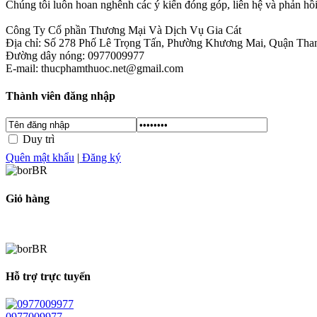
Chúng tôi luôn hoan nghênh các ý kiến đóng góp, liên hệ và phản hồ
Công Ty Cổ phần Thương Mại Và Dịch Vụ Gia Cát
Địa chỉ: Số 278 Phố Lê Trọng Tấn, Phường Khương Mai, Quận Tha
Đường dây nóng: 0977009977
E-mail: thucphamthuoc.net@gmail.com
Thành viên đăng nhập
Duy trì
Quên mật khẩu
|
Đăng ký
Giỏ hàng
Hỗ trợ trực tuyến
0977009977