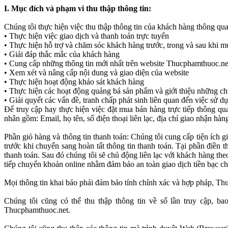
I. Mục đích và phạm vi thu thập thông tin:
Chúng tôi thực hiện việc thu thập thông tin của khách hàng thông 
• Thực hiện việc giao dịch và thanh toán trực tuyến
• Thực hiện hỗ trợ và chăm sóc khách hàng trước, trong và sau khi 
• Giải đáp thắc mắc của khách hàng
• Cung cấp những thông tin mới nhất trên website Thucphamthuoc.ne
• Xem xét và nâng cấp nội dung và giao diện của website
• Thực hiện hoạt động khảo sát khách hàng
• Thực hiện các hoạt động quảng bá sản phẩm và giới thiệu những c
• Giải quyết các vấn đề, tranh chấp phát sinh liên quan đến việc sử d
Để truy cập hay thực hiện việc đặt mua bán hàng trực tiếp thông q
nhân gồm: Email, họ tên, số điện thoại liên lạc, địa chỉ giao nhận h
Phần giỏ hàng và thông tin thanh toán: Chúng tôi cung cấp tiện ích
trước khi chuyển sang hoàn tất thông tin thanh toán. Tại phần điền t
thanh toán. Sau đó chúng tôi sẽ chủ động liên lạc với khách hàng the
tiếp chuyển khoản online nhằm đảm bảo an toàn giao dịch tiền bạc c
Mọi thông tin khai báo phải đảm bảo tính chính xác và hợp pháp, Thu
Chúng tôi cũng có thể thu thập thông tin về số lần truy cập, 
Thucphamthuoc.net.