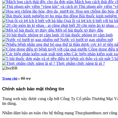
Mách bạn cách thải độc c
Thủ phạm gây viêm “vùn
Hoa sen chống lão hóa, đ
Bài thuốc kinh nghiệm 
Quả ổi và lợi ích ít biết với bà b
20 cặp món ăn kị nhau - a
Một số bài thuốc trị thủy đậu
10 bài thuốc phòng trị cảm lạnh
Nước vỏ bưởi trị gan nhiễm mỡ
Công dụng điều trị
Các biện pháp kiểm soát xu
5 bà
Thực phẩm chức năng là gì ?
Trang chủ
» Hỗ trợ
Chính sách bảo mật thông tin
Trang web này được cung cấp bởi Công Ty Cổ phần Thương Mại Và D
tin dùng.
Nhằm đảm bảo an toàn cho hệ thống mạng Thucphamthuoc.net cũng như