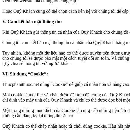
viên trên website mà chúng tôi cung cấp.
Hoặc Quý Khách cũng có thể chọn cách liên hệ với chúng tôi để cập n
V. Cam kết bảo mật thông tin:
Khi Quý Khách gửi thông tin cá nhân của Quý Khách cho chúng tôi đ
Chúng tôi cam kết bảo mật thông tin cá nhân của Quý Khách bằng mọi 
Tuy nhiên, không một dữ liệu nào có thể được truyền trên đường tr
cho chúng tôi sẽ được bảo mật một cách tuyệt đối an toàn. Và chúng
tự ý chia sẻ thông tin với người khác.
VI. Sử dụng “Cookie”:
Thucphamthuoc.net dùng "Cookie" để giúp cá nhân hóa và nâng cao t
Một cookie là một file văn bản được đặt trên đĩa cứng của Quý Kh
chỉ định vào máy tính của Quý Khách và chỉ có thể được đọc bởi mộ
Một trong những mục đích của Cookie là cung cấp những tiện ích để
không cần đăng ký lại thông tin sẵn có.
Quý Khách có thể chấp nhận hoặc từ chối dùng cookie. Hầu hết nhữ