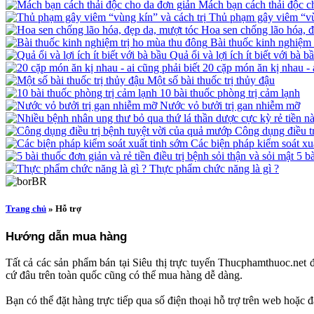
Mách bạn cách thải độc c
Thủ phạm gây viêm “vùn
Hoa sen chống lão hóa, đ
Bài thuốc kinh nghiệm 
Quả ổi và lợi ích ít biết với bà b
20 cặp món ăn kị nhau - a
Một số bài thuốc trị thủy đậu
10 bài thuốc phòng trị cảm lạnh
Nước vỏ bưởi trị gan nhiễm mỡ
Công dụng điều trị
Các biện pháp kiểm soát xu
5 bà
Thực phẩm chức năng là gì ?
Trang chủ
» Hỗ trợ
Hướng dẫn mua hàng
Tất cả các sản phẩm bán tại Siêu thị trực tuyến Thucphamthuoc.net đ
cứ đâu trên toàn quốc cũng có thể mua hàng dễ dàng.
Bạn có thể đặt hàng trực tiếp qua số điện thoại hỗ trợ trên web hoặc