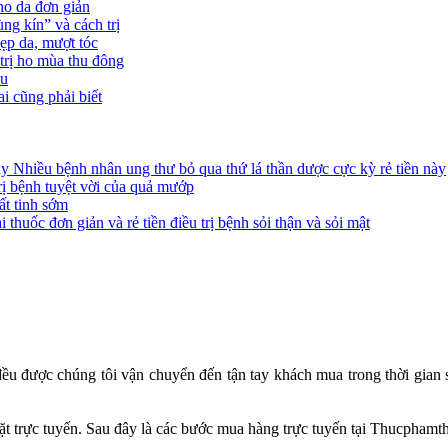
ho da đơn giản
g kín” và cách trị
ẹp da, mượt tóc
trị ho mùa thu đông
ầu
i cũng phải biết
Nhiều bệnh nhân ung thư bỏ qua thứ lá thần dược cực kỳ rẻ tiền này
 bệnh tuyệt vời của quả mướp
ất tinh sớm
i thuốc đơn giản và rẻ tiền điều trị bệnh sỏi thận và sỏi mật
ều được chúng tôi vận chuyển đến tận tay khách mua trong thời gian s
 đặt trực tuyến. Sau đây là các bước mua hàng trực tuyến tại Thucphamt