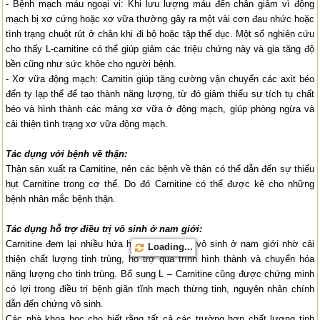
- Bệnh mạch máu ngoại vi: Khi lưu lượng máu đến chân giảm vì động
mạch bị xơ cứng hoặc xơ vữa thường gây ra một vài cơn đau nhức hoặc
tình trạng chuột rút ở chân khi đi bộ hoặc tập thể dục. Một số nghiên cứu
cho thấy L-carnitine có thể giúp giảm các triệu chứng này và gia tăng độ
bền cũng như sức khỏe cho người bệnh.
- Xơ vữa động mạch: Carnitin giúp tăng cường vận chuyển các axit béo
đến ty lạp thể để tạo thành năng lượng, từ đó giảm thiểu sự tích tụ chất
béo và hình thành các mảng xơ vữa ở động mạch, giúp phòng ngừa và
cải thiện tình trạng xơ vữa động mạch.
Tác dụng với bệnh về thận:
Thận sản xuất ra Carnitine, nên các bệnh về thận có thể dẫn đến sự thiếu
hụt Carnitine trong cơ thể. Do đó Carnitine có thể được kê cho những
bệnh nhân mắc bệnh thận.
Tác dụng hỗ trợ điều trị vô sinh ở nam giới:
Carnitine đem lại nhiều hứa hẹn cho điều trị vô sinh ở nam giới nhờ cải
Loading...
thiện chất lượng tinh trùng, hỗ trợ quá trình hình thành và chuyển hóa
năng lượng cho tinh trùng. Bổ sung L – Carnitine cũng được chứng minh
có lợi trong điều trị bệnh giãn tĩnh mạch thừng tinh, nguyên nhân chính
dẫn đến chứng vô sinh.
Các nhà khoa học cho biết rằng tất cả các trường hợp chất lượng tinh