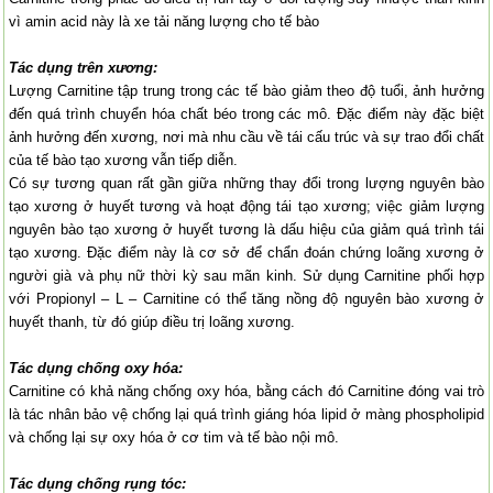
vì amin acid này là xe tải năng lượng cho tế bào
Tác dụng trên xương:
Lượng Carnitine tập trung trong các tế bào giảm theo độ tuổi, ảnh hưởng
đến quá trình chuyển hóa chất béo trong các mô. Đặc điểm này đặc biệt
ảnh hưởng đến xương, nơi mà nhu cầu về tái cấu trúc và sự trao đổi chất
của tế bào tạo xương vẫn tiếp diễn.
Có sự tương quan rất gần giữa những thay đổi trong lượng nguyên bào
tạo xương ở huyết tương và hoạt động tái tạo xương; việc giảm lượng
nguyên bào tạo xương ở huyết tương là dấu hiệu của giảm quá trình tái
tạo xương. Đặc điểm này là cơ sở để chẩn đoán chứng loãng xương ở
người già và phụ nữ thời kỳ sau mãn kinh. Sử dụng Carnitine phối hợp
với Propionyl – L – Carnitine có thể tăng nồng độ nguyên bào xương ở
huyết thanh, từ đó giúp điều trị loãng xương.
Tác dụng chống oxy hóa:
Carnitine có khả năng chống oxy hóa, bằng cách đó Carnitine đóng vai trò
là tác nhân bảo vệ chống lại quá trình giáng hóa lipid ở màng phospholipid
và chống lại sự oxy hóa ở cơ tim và tế bào nội mô.
Tác dụng chống rụng tóc: