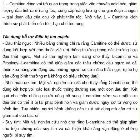
L – Carnitine đóng vai trò quan trọng trong việc vận chuyển acid béo, giảm
lượng dầu tiết ra ở nang tóc, cung cấp năng lượng cho giai đoạn anagen
– giai đoạn đầu của chu kỳ phát triển tóc. Nhờ vậy, L – Carnitine kích
thích sự phát triển của tóc, hạn chế tóc rụng.
Tác dụng hỗ trợ điều trị tim mạch:
- Đau thắt ngực: Nhiều bằng chứng chỉ ra rằng Carnitine có thể được sử
dụng kết hợp với các thuốc điều trị thông thường trong các trường hợp
đau thắt ngực. Một số thử nghiệm lâm sàng cho thấy L-carnitine và
Propionyl-L-carnitine có thể giúp giảm các triệu chứng đau ngực và cải
thiện khả năng vận động của những người có cơn đau thắt ngực (giúp họ
vận động bình thường mà không có triệu chứng đau).
- Nhồi máu cơ tim: Một vài nghiên cứu đã cho thấy rằng Carnitine có thể
dùng kết hợp với các loại thuốc thông thường sau một cơn đau tim. Kết
quả cho thấy những người uống bổ sung L-carnitine sớm sau một cơn
đau tim có thể ít bị tái phát bệnh hơn và giảm được nguy cơ tử vong do
bệnh tim. Tuy nhiên, người bệnh không nên tự ý sử dụng mà cần có sự
giám sát của bác sĩ.
- Suy tim: Một vài nghiên cứu nhỏ cho rằng L-carnitine có thể giúp giảm
các triệu chứng của suy tim và cải thiện khả năng vận động ở những
người bị suy tim.