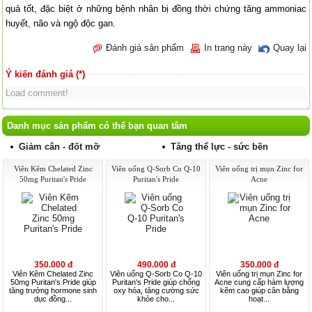
quả tốt, đặc biệt ở những bệnh nhân bị đồng thời chứng tăng ammoniac
huyết, não và ngộ độc gan.
Đánh giá sản phẩm
In trang này
Quay lại
Ý kiến đánh giá (*)
Load comment!
Danh mục sản phẩm có thể bạn quan tâm
Giảm cân - đốt mỡ
Tăng thể lực - sức bền
Viên Kẽm Chelated Zinc
Viên uống Q-Sorb Co Q-10
Viên uống trị mụn Zinc for
50mg Puritan's Pride
Puritan's Pride
Acne
350.000 đ
490.000 đ
350.000 đ
Viên Kẽm Chelated Zinc
Viên uống Q-Sorb Co Q-10
Viên uống trị mụn Zinc for
50mg Puritan's Pride giúp
Puritan's Pride giúp chống
Acne cung cấp hàm lượng
tăng trưởng hormone sinh
oxy hóa, tăng cường sức
kẽm cao giúp cân bằng
dục đồng...
khỏe cho...
hoạt...