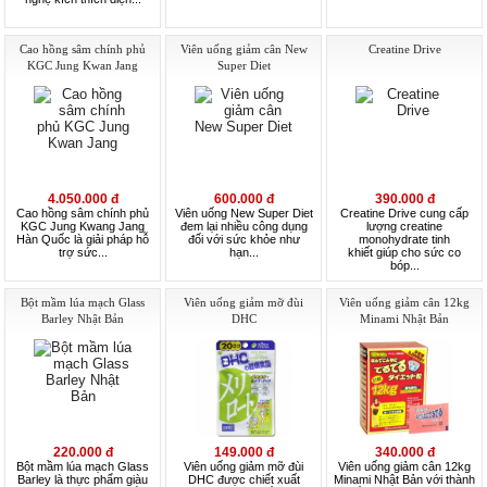
Cao hồng sâm chính phủ
Viên uống giảm cân New
Creatine Drive
KGC Jung Kwan Jang
Super Diet
4.050.000 đ
600.000 đ
390.000 đ
Cao hồng sâm chính phủ
Viên uống New Super Diet
Creatine Drive cung cấp
KGC Jung Kwang Jang
đem lại nhiều công dụng
lượng creatine
Hàn Quốc là giải pháp hỗ
đối với sức khỏe như
monohydrate tinh
trợ sức...
hạn...
khiết giúp cho sức co
bóp...
Bột mầm lúa mạch Glass
Viên uống giảm mỡ đùi
Viên uống giảm cân 12kg
Barley Nhật Bản
DHC
Minami Nhật Bản
220.000 đ
149.000 đ
340.000 đ
Bột mầm lúa mạch Glass
Viên uống giảm mỡ đùi
Viên uống giảm cân 12kg
Barley là thực phẩm giàu
DHC được chiết xuất
Minami Nhật Bản với thành