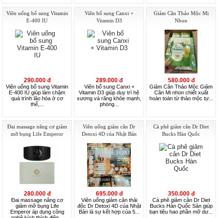
Viên uống bổ sung Vitamin
Viên bổ sung Canxi +
Giảm Cân Thảo Mộc Mi
E-400 IU
Vitamin D3
Nhon
290.000 đ
289.000 đ
580.000 đ
Viên uống bổ sung Vitamin
Viên bổ sung Canxi +
Giảm Cân Thảo Mộc Giảm
E-400 IU giúp làm chậm
Vitamin D3 giúp duy trì hệ
Cân Mi nhon chiết xuất
quá trình lão hóa ở cơ
xương và răng khỏe mạnh,
hoàn toàn từ thảo mộc tự...
thể,...
phòng...
Đai massage nâng cơ giảm
Viên uống giảm cân Dr
Cà phê giảm cân Dr Diet
mỡ bụng Life Emperor
Detoxi 4D của Nhật Bản
Bucks Hàn Quốc
280.000 đ
695.000 đ
350.000 đ
Đai massage nâng cơ
Viên uống giảm cân thải
Cà phê giảm cân Dr Diet
giảm mỡ bụng Life
độc Dr Detoxi 4D của Nhật
Bucks Hàn Quốc Sản giúp
Emperor áp dụng công
Bản là sự kết hợp của 5...
bạn tiêu hao phần mỡ dư...
nghệ kích thích điện...