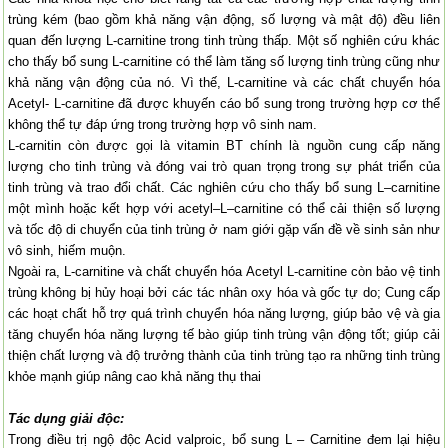
trùng kém (bao gồm khả năng vận động, số lượng và mật độ) đều liên
quan đến lượng L-carnitine trong tinh trùng thấp. Một số nghiên cứu khác
cho thấy bổ sung L-carnitine có thể làm tăng số lượng tinh trùng cũng như
khả năng vận động của nó. Vì thế, L-carnitine và các chất chuyển hóa
Acetyl- L-carnitine đã được khuyến cáo bổ sung trong trường hợp cơ thể
không thể tự đáp ứng trong trường hợp vô sinh nam.
L-carnitin còn được gọi là vitamin BT chính là nguồn cung cấp năng
lượng cho tinh trùng và đóng vai trò quan trọng trong sự phát triển của
tinh trùng và trao đổi chất. Các nghiên cứu cho thấy bổ sung L–carnitine
một mình hoặc kết hợp với acetyl–L–carnitine có thể cải thiện số lượng
và tốc độ di chuyển của tinh trùng ở nam giới gặp vấn đề về sinh sản như
vô sinh, hiếm muộn.
Ngoài ra, L-carnitine và chất chuyển hóa Acetyl L-carnitine còn bảo vệ tinh
trùng không bị hủy hoại bởi các tác nhân oxy hóa và gốc tự do; Cung cấp
các hoạt chất hỗ trợ quá trình chuyển hóa năng lượng, giúp bảo vệ và gia
tăng chuyển hóa năng lượng tế bào giúp tinh trùng vận động tốt; giúp cải
thiện chất lượng và độ trưởng thành của tinh trùng tạo ra những tinh trùng
khỏe mạnh giúp nâng cao khả năng thụ thai
Tác dụng giải độc:
Trong điều trị ngộ độc Acid valproic, bổ sung L – Carnitine đem lại hiệu