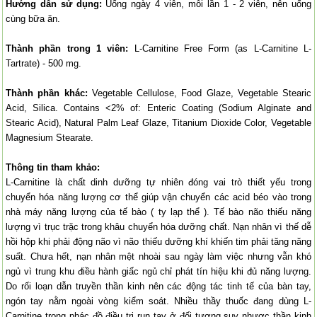
Hướng dẫn sử dụng:
Uống ngày 4 viên, mỗi lần 1 - 2 viên, nên uống
cùng bữa ăn.
Thành phần trong 1 viên:
L-Carnitine Free Form (as L-Carnitine L-
Tartrate) - 500 mg.
Thành phần khác:
Vegetable Cellulose, Food Glaze, Vegetable Stearic
Acid, Silica. Contains <2% of: Enteric Coating (Sodium Alginate and
Stearic Acid), Natural Palm Leaf Glaze, Titanium Dioxide Color, Vegetable
Magnesium Stearate.
Thông tin tham khảo:
L-Carnitine là chất dinh dưỡng tự nhiên đóng vai trò thiết yếu trong
chuyển hóa năng lượng cơ thể giúp vận chuyển các acid béo vào trong
nhà máy năng lượng của tế bào ( ty lạp thể ). Tế bào não thiếu năng
lượng vì trục trặc trong khâu chuyển hóa dưỡng chất. Nạn nhân vì thế dễ
hồi hộp khi phải động não vì não thiếu dưỡng khí khiến tim phải tăng năng
suất. Chưa hết, nạn nhân mệt nhoài sau ngày làm việc nhưng vẫn khó
ngủ vì trung khu điều hành giấc ngủ chỉ phát tín hiệu khi đủ năng lượng.
Do rối loạn dẫn truyền thần kinh nên các động tác tinh tế của bàn tay,
ngón tay nằm ngoài vòng kiểm soát. Nhiều thầy thuốc đang dùng L-
Carnitine trong phác đồ điều trị run tay ở đối tượng suy nhược thần kinh