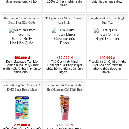
năng lượng, cực kỳ bổ...
100% từ thành phần thảo
phần là các loại thảo...
dược...
Kem tan mỡ Gennie Sauna
Trà giảm cân Minci Concept
Trà giảm cân Orihiro Night
Belly Hot Hàn Quốc
của Pháp
Diet Tea
480.000 đ
450.000 đ
149.000 đ
Kem Massage Tan Mỡ
Trà Giảm mỡ Minci
Trà giảm cân Orihiro Night
Genie Sauna Belly được
Concept của Pháp là giải
Diet Tea chiết xuất từ
chiết xuất từ thành phần tự
pháp hỗ trợ giảm cân lành
những thảo dược tự
nhiên lành...
mạnh...
nhiên...
Viên uống giảm cân tan mỡ
Kem tan mỡ Esteny Body
DHC Lean Body Mass
Hot Massage Gel Nhật Bản
235.000 đ
260.000 đ
Viên uống giảm cân tan mỡ
Kem tan mỡ Esteny Body