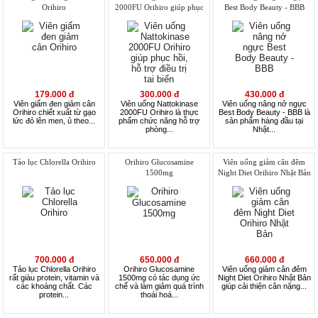
Orihiro
2000FU Orihiro giúp phục
Best Body Beauty - BBB
hồi, hỗ trợ điều trị tai biến
179.000 đ
300.000 đ
430.000 đ
Viên giấm đen giảm cân
Viên uống Nattokinase
Viên uống nâng nở ngực
Orihiro chiết xuất từ gạo
2000FU Orihiro là thực
Best Body Beauty - BBB là
lức đỏ lên men, ủ theo...
phẩm chức năng hỗ trợ
sản phẩm hàng đầu tại
phòng...
Nhật...
Tảo lục Chlorella Orihiro
Orihiro Glucosamine
Viên uống giảm cân đêm
1500mg
Night Diet Orihiro Nhật Bản
700.000 đ
650.000 đ
660.000 đ
Tảo lục Chlorella Orihiro
Orihiro Glucosamine
Viên uống giảm cân đêm
rất giàu protein, vitamin và
1500mg có tác dụng ức
Night Diet Orihiro Nhật Bản
các khoáng chất. Các
chế và làm giảm quá trình
giúp cải thiện cân nặng...
protein...
thoái hoá...