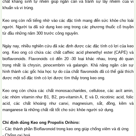
chất kháng sinh tự nhiên giúp ngăn cản và tránh sự lây nhiễm của vi
khuẩn và vi trùng.
Keo ong còn nổi tiếng nhờ vào các đặc tính mang đến sức khỏe cho loài
người. Người ta đã sử dụng keo ong trong các phương thuốc cổ truyền
từ đầu những năm 300 trước công nguyên.
Ngày nay, nhiều nghiên cứu đã xác định được các đặc tính có lợi của keo
ong. Keo ong có chứa các chất caffeic acid phenethyl ester (CAPE) và
bioflavonoids. Flavonoids có đến 20 -30 loại khác nhau, trong đó quan
trọng nhất là chrysin, pinocembrin và galangin. Khả năng ngăn cản sự
hình thành các gốc hóa học tự do của chất flavonoids đã có thể giải thích
được một số đặc tính có lợi được tìm thấy trong keo ong.
Keo ong còn chứa các chất monosaccharides, cellulose, các axít amin,
các nhóm vitamin như B1, B2, pro-vitamin A, E và D, nicotinic acid, folic
acid, các chất khoáng như canxi, magnesium, sắt, đồng, kẽm và
manganese là những chất rất tốt cho sức khỏe người sử dụng.
Chỉ định dùng
Keo ong Propolis Orihiro
:
- Các thành phần Bioflavonoid trong keo ong giúp chống viêm và dị ứng
- Chống oxi hoá