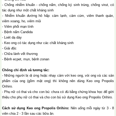
- Chống nhiễm khuẩn - chống nấm, chống ký sinh trùng, chống virut, có
tác dụng như một chất kháng sinh
- Nhiễm khuẩn đường hô hấp: cảm lạnh, cảm cúm, viêm thanh quản,
viêm xoang, ho, viêm mũi
- Viêm phổi mạn tính
- Bệnh nấm Candida
- Loét dạ dày
- Keo ong có tác dụng như các chất kháng sinh
- Giải độc
- Chữa lành vết thương
- Bệnh ecpet, mụn, bệnh zonan
Chống chỉ định và tương tác:
- Những người bị dị ứng hoặc nhạy cảm với keo ong, vòi ong và các sản
phẩm của ong (gồm mật ong) thì không nên dùng Keo ong Propolis
Orihiro.
- Phụ nữ có thai và cho con bú: chưa có đủ bằng chứng khoa học để giới
thiệu cho phụ nữ có thai và cho con bú sử dụng Keo ong Propolis Orihiro.
Cách sử dụng Keo ong Propolis Orihiro:
Nên uống mỗi ngày từ 3 - 8
viên chia 2 - 3 lần sau các bữa ăn.