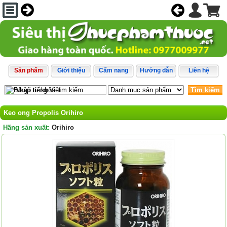
Sản phẩm
Giới thiệu
Cẩm nang
Hướng dẫn
Liên hệ
Tìm kiếm
Keo ong Propolis Orihiro
Hãng sản xuất:
Orihiro