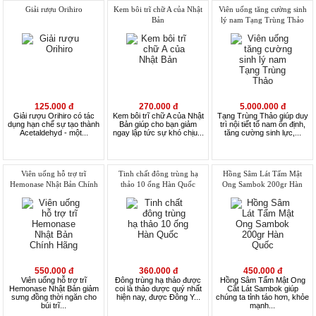
Giải rượu Orihiro
Kem bôi trĩ chữ A của Nhật
Viên uống tăng cường sinh
Bản
lý nam Tạng Trùng Thảo
125.000 đ
270.000 đ
5.000.000 đ
Giải rượu Orihiro có tác
Kem bôi trĩ chữ A của Nhật
Tạng Trùng Thảo giúp duy
dụng hạn chế sự tạo thành
Bản giúp cho bạn giảm
trì nội tiết tố nam ổn định,
Acetaldehyd - một...
ngay lập tức sự khó chịu...
tăng cường sinh lực,...
Viên uống hỗ trợ trĩ
Tinh chất đông trùng hạ
Hồng Sâm Lát Tẩm Mật
Hemonase Nhật Bản Chính
thảo 10 ống Hàn Quốc
Ong Sambok 200gr Hàn
Hãng
Quốc
550.000 đ
360.000 đ
450.000 đ
Viên uống hỗ trợ trĩ
Đông trùng hạ thảo được
Hồng Sâm Tẩm Mật Ong
Hemonase Nhật Bản giảm
coi là thảo dược quý nhất
Cắt Lát Sambok giúp
sưng đồng thời ngăn cho
hiện nay, được Đông Y...
chúng ta tỉnh táo hơn, khỏe
búi trĩ...
mạnh...