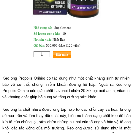
Nhà cung cấp:
Supplement
Số lượng trong kho:
10
Nơi sản xuất:
Nhật Bản
Giá bán:
500.000 đ/Lọ (120 viên)
Đặt mua
Keo ong Propolis Orihiro có tác dụng như một chất kháng sinh tự nhiên,
bảo vệ cơ thể, chống nhiễm khuẩn đường hô hấp. Ngoài ra Keo ong
Propolis Orihiro còn giàu chất flavonoid chứa 20-30 loại axit amin, vitamin,
và khoáng chất giúp bổ sung và tăng cường sức khỏe.
Keo ong là chất nhựa được ong tập hợp từ các chồi cây và hoa, lũ ong
sẽ hòa trộn và làm thay đổi chất này, biến nó thành dạng chất keo để hàn
kín tổ của chúng lại, sửa chữa những hư hại của tổ ong và bảo vệ tổ ong
khỏi các tác động của môi trường. Keo ong được sử dụng như là một