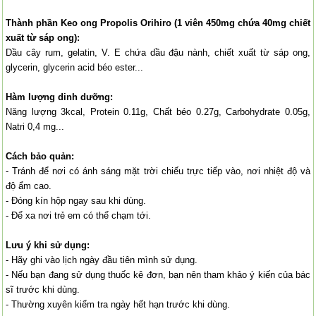
Thành phần Keo ong Propolis Orihiro (1 viên 450mg chứa 40mg chiết
xuất từ ​​sáp ong):
Dầu cây rum, gelatin, V. E chứa dầu đậu nành, chiết xuất từ ​​sáp ong,
glycerin, glycerin acid béo ester...
Hàm lượng dinh dưỡng:
Năng lượng 3kcal, Protein 0.11g, Chất béo 0.27g, Carbohydrate 0.05g,
Natri 0,4 mg...
Cách bảo quản:
- Tránh để nơi có ánh sáng mặt trời chiếu trực tiếp vào, nơi nhiệt độ và
độ ẩm cao.
- Đóng kín hộp ngay sau khi dùng.
- Để xa nơi trẻ em có thể chạm tới.
Lưu ý khi sử dụng:
- Hãy ghi vào lịch ngày đầu tiên mình sử dụng.
- Nếu bạn đang sử dụng thuốc kê đơn, bạn nên tham khảo ý kiến của bác
sĩ trước khi dùng.
- Thường xuyên kiểm tra ngày hết hạn trước khi dùng.