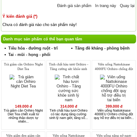
Đánh giá sản phẩm
In trang này
Quay lại
Ý kiến đánh giá (*)
Chưa có đánh giá nào cho sản phẩm này!
Danh mục sản phẩm có thể bạn quan tâm
Tiêu hóa - đường ruột - trĩ
Tăng đề kháng - phòng bệnh
Tai - mũi - họng - phổi
Trà giảm cân Orihiro Night
Tinh chất hàu tươi Orihiro -
Viên uống Nattokinase
Diet Tea
Tăng cường sức khỏe sinh
4000FU Orihiro chống đột
lý nam
quỵ hỗ trợ điều trị tai biến
149.000 đ
314.000 đ
399.000 đ
Trà giảm cân Orihiro Night
Tinh chất hàu tươi Orihiro
Viên uống Nattokinase
Diet Tea chiết xuất từ
có tác dụng tăng cường
4000FU Orihiro chống đột
những thảo dược tự
sinh lý nam giới, tăng số...
quỵ hỗ trợ điều trị tai biến...
nhiên...
Viên giấm đen giảm cân
Viên uống Nattokinase
Viên uống nâng nở ngực