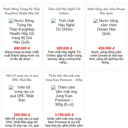
Nước Đông Trùng Hạ Thảo
Tinh chất Hàu Nghệ Tỏi
Nước hồng sâm chén Dream
KangHwa Health Hộp Gỗ
Orihiro
Hàn Quốc
Vàng 60 Gói Hàn Quốc
890.000 đ
389.000 đ
450.000 đ
Đông trùng hạ thảo chiết
Tinh chất Hàu Nghệ Tỏi
Nước uống hồng sâm
xuất thành dạng nước và
Orihiro giúp bổ thận tráng
chén Dream là một loại
từ lâu đã được...
dương, tăng cường khả
thức uống bổ dưỡng nên
năng...
dùng...
Viên bổ sung rau củ quả
Thiên sâm tẩm mật ong
DHC Nhật Bản
Jung Kian Premium – 300g
(6 củ)
269.000 đ
3.700.000 đ
Viên bổ sung rau củ quả
Nhân sâm mật ong Jung
DHC Nhật Bản giúp bổ
Kian Premium là sự kết
sung 32 loại rau, củ, quả
hợp tinh túy giữa nhân sâm