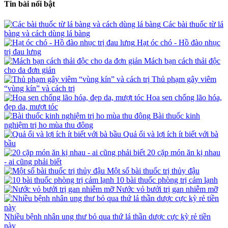
Tin bài nổi bật
Các bài thuốc từ lá
bàng và cách dùng lá bàng
Hạt óc chó - Hồ đào nhục
trị đau lưng
Mách bạn cách thải độc
cho da đơn giản
Thủ phạm gây viêm
“vùng kín” và cách trị
Hoa sen chống lão hóa,
đẹp da, mượt tóc
Bài thuốc kinh
nghiệm trị ho mùa thu đông
Quả ổi và lợi ích ít biết với bà
bầu
20 cặp món ăn kị nhau
- ai cũng phải biết
Một số bài thuốc trị thủy đậu
10 bài thuốc phòng trị cảm lạnh
Nước vỏ bưởi trị gan nhiễm mỡ
Nhiều bệnh nhân ung thư bỏ qua thứ lá thần dược cực kỳ rẻ tiền
này