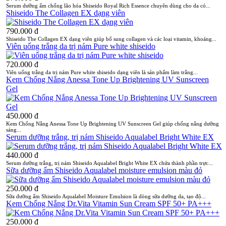
Serum dưỡng ẩm chống lão hóa Shiseido Royal Rich Essence chuyên dùng cho da có...
Shiseido The Collagen EX dạng viên
790.000 đ
Shiseido The Collagen EX dạng viên giúp bổ sung collagen và các loại vitamin, khoáng...
Viên uống trắng da trị nám Pure white shiseido
720.000 đ
Viên uống trắng da trị nám Pure white shiseido dạng viên là sản phẩm làm trắng...
Kem Chống Nắng Anessa Tone Up Brightening UV Sunscreen
Gel
450.000 đ
Kem Chống Nắng Anessa Tone Up Brightening UV Sunscreen Gel giúp chống nắng dưỡng
sáng...
Serum dưỡng trắng, trị nám Shiseido Aqualabel Bright White EX
440.000 đ
Serum dưỡng trắng, trị nám Shiseido Aqualabel Bright White EX chứa thành phần trực...
Sữa dưỡng ẩm Shiseido Aqualabel moisture emulsion màu đỏ
250.000 đ
Sữa dưỡng ẩm Shiseido Aqualabel Moisture Emulsion là dòng sữa dưỡng da, tạo độ...
Kem Chống Nắng Dr.Vita Vitamin Sun Cream SPF 50+ PA+++
250.000 đ