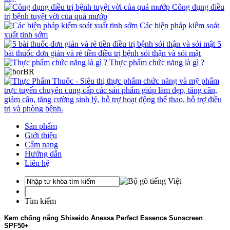
Công dụng điều
trị bệnh tuyệt vời của quả mướp
Các biện pháp kiểm soát
xuất tinh sớm
5
bài thuốc đơn giản và rẻ tiền điều trị bệnh sỏi thận và sỏi mật
Thực phẩm chức năng là gì ?
Sản phẩm
Giới thiệu
Cẩm nang
Hướng dẫn
Liên hệ
Tìm kiếm
Kem chống nắng Shiseido Anessa Perfect Essence Sunscreen
SPF50+