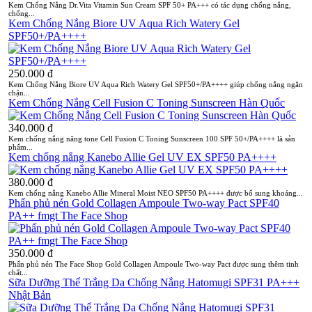
Kem Chống Nắng Dr.Vita Vitamin Sun Cream SPF 50+ PA+++ có tác dụng chống nắng,
chống...
Kem Chống Nắng Biore UV Aqua Rich Watery Gel
SPF50+/PA++++
250.000 đ
Kem Chống Nắng Biore UV Aqua Rich Watery Gel SPF50+/PA++++ giúp chống nắng ngăn
chặn...
Kem Chống Nắng Cell Fusion C Toning Sunscreen Hàn Quốc
340.000 đ
Kem chống nắng nâng tone Cell Fusion C Toning Sunscreen 100 SPF 50+/PA++++ là sản
phẩm...
Kem chống nắng Kanebo Allie Gel UV EX SPF50 PA++++
380.000 đ
Kem chống nắng Kanebo Allie Mineral Moist NEO SPF50 PA++++ được bổ sung khoáng...
Phấn phủ nén Gold Collagen Ampoule Two-way Pact SPF40
PA++ fmgt The Face Shop
350.000 đ
Phấn phủ nén The Face Shop Gold Collagen Ampoule Two-way Pact được sung thêm tinh
chất...
Sữa Dưỡng Thể Trắng Da Chống Nắng Hatomugi SPF31 PA+++
Nhật Bản