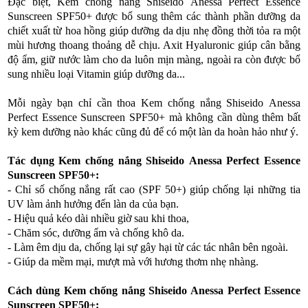
Đặc biệt, Kem chống nắng Shiseido Anessa Perfect Essence
Sunscreen SPF50+ được bổ sung thêm các thành phần dưỡng da
chiết xuất từ hoa hồng giúp dưỡng da dịu nhẹ đồng thời tỏa ra một
mùi hương thoang thoảng dễ chịu. Axit Hyaluronic giúp cân bằng
độ ẩm, giữ nước làm cho da luôn mịn màng, ngoài ra còn được bổ
sung nhiều loại Vitamin giúp dưỡng da...
Mỗi ngày bạn chỉ cần thoa Kem chống nắng Shiseido Anessa
Perfect Essence Sunscreen SPF50+ mà không cần dùng thêm bất
kỳ kem dưỡng nào khác cũng đủ để có một làn da hoàn hảo như ý.
Tác dụng
Kem chống nắng
Shiseido
Anessa Perfect Essence
Sunscreen SPF50+:
- Chỉ số chống nắng rất cao (SPF 50+) giúp chống lại những tia
UV làm ảnh hưởng đến làn da của bạn.
- Hiệu quả kéo dài nhiều giờ sau khi thoa,
- Chăm sóc, dưỡng ẩm và chống khô da.
- Làm êm dịu da, chống lại sự gây hại từ các tác nhân bên ngoài.
- Giúp da mềm mại, mượt mà với hương thơm nhẹ nhàng.
Cách dùng
Kem chống nắng
Shiseido
Anessa Perfect Essence
Sunscreen SPF50+: