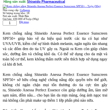
Hãng sản xuất:
Shiseido Pharmaceutical
Nhà cung cấp:
Collagen
Số lượng trong kho:
18
Nơi sản xuất:
Nhật Bản
Giá bán:
430.000 đ/Tuýp (90g)
Đặt mua
Kem chống nắng Shiseido Anessa Perfect Essence Sunscreen
SPF50+ giúp bảo vệ da hiệu quả trước các tia có hại như
UVA/UVB, kiềm chế sự hình thành melanin, ngăn ngừa tàn nhang
và các đốm đen do tia UV gây ra. Ngoài ra Kem còn giúp chăm
sóc, dưỡng ẩm và chống khô da. Có thể sử dụng cho da mặt và
toàn bộ cơ thể, kem không thấm nước nên thích hợp sử dụng ngay
cả khi đi bơi.
Kem chống nắng Shiseido Anessa Perfect Essence Sunscreen
SPF50+ sở hữu công nghệ chống nắng độc quyền trên thế giới,
không chỉ ngăn chặn mọi tổn thương do tia cực tím gây
ra, Shiseido Anessa Perfect Essence còn giúp dưỡng ẩm, làm mờ
sạm nám, đốm nâu... cho bạn làn da mịn màng, óng ánh ngọc trai
mà không cần phải make up thêm 1 lớp phấn phủ nào nữa.