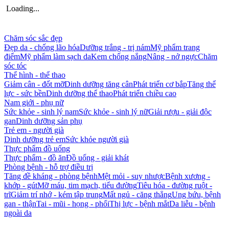
Loading...
Chăm sóc sắc đẹp
Đẹp da - chống lão hóa
Dưỡng trắng - trị nám
Mỹ phẩm trang
điểm
Mỹ phẩm làm sạch da
Kem chống nắng
Nâng - nở ngực
Chăm
sóc tóc
Thể hình - thể thao
Giảm cân - đốt mỡ
Dinh dưỡng tăng cân
Phát triển cơ bắp
Tăng thể
lực - sức bền
Dinh dưỡng thể thao
Phát triển chiều cao
Nam giới - phụ nữ
Sức khỏe - sinh lý nam
Sức khỏe - sinh lý nữ
Giải rượu - giải độc
gan
Dinh dưỡng sản phụ
Trẻ em - người già
Dinh dưỡng trẻ em
Sức khỏe người già
Thực phẩm đồ uống
Thực phẩm - đồ ăn
Đồ uống - giải khát
Phòng bệnh - hỗ trợ điều trị
Tăng đề kháng - phòng bệnh
Mệt mỏi - suy nhược
Bệnh xương -
khớp - gút
Mỡ máu, tim mạch, tiểu đường
Tiêu hóa - đường ruột -
trĩ
Giảm trí nhớ - kém tập trung
Mất ngủ - căng thẳng
Ung bứu, bệnh
gan - thận
Tai - mũi - họng - phổi
Thị lực - bệnh mắt
Da liễu - bệnh
ngoài da