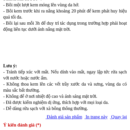
- Bôi một lượt kem mỏng lên vùng da hở.
- Bôi kem trước khi ra nắng khoảng 20 phút để kem phát huy hiệu
quả tối đa.
- Bôi lại sau mỗi 3h để duy trì tác dụng trong trường hợp phải hoạt
động liên tục dưới ánh nắng mặt trời.
Lưu ý:
- Tránh tiếp xúc với mắt. Nếu dính vào mắt, ngay lập tức rửa sạch
với nước hoặc nước ấm.
- Không thoa kem lên các vết trầy xước da và sưng, vùng da có
màu sắc bất thường.
- Không để ở nơi nhiệt độ cao và ánh sáng mặt trời.
- Đã được kiểm nghiệm dị ứng, thích hợp với mọi loại da.
- Dễ dàng rửa sạch với xà bông thông thường.
Đánh giá sản phẩm
In trang này
Quay lại
Ý kiến đánh giá (*)