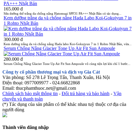
165.000 đ
Sữa dưỡng thể trắng da chống nắng Hatomugi SPF31 PA+++ Nhật Bản có tác dụng...
Kem dưỡng trắng da và chống nắng Hada Labo Koi-Gokujyun 7 in
1 Rohto Nhật Bản
300.000 đ
Kem dưỡng trắng da và chống nắng Hada labo Koi-Gokujyun 7 in 1 Rohto Nhật Bản, vừa...
Serum Chống Nắng Glacier Tone Up Air Fit Sun Ampoule
280.000 đ
Serum Chống Nắng Glacier Tone Up Air Fit Sun Ampoule vô cùng tiện lợi khi chỉ 1 bước...
Công ty cổ phần thương mại và dịch vụ Gia Cát
Văn phòng: Số 278 Lê Trọng Tấn, Thanh Xuân, Hà Nội
Điện thoại: 0977009977 - 024.66822868
Email: thucphamthuoc.net@gmail.com
Chính sách bảo mật thông tin
-
Đổi trả hàng và bảo hành
-
Vận
chuyển và thanh toán
(*) Tác dụng của sản phẩm có thể khác nhau tuỳ thuộc cơ địa của
người dùng
Thành viên đăng nhập