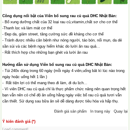
Công dụng nổi bật của Viên bổ sung rau củ quả DHC Nhật Bản:
- Bổ xung dưỡng chất của 32 loại rau củ,vitamin,chất sơ cho cơ thể
-Thanh lọc và làm mát cơ thể
- Đẹp da, giảm street, tăng cường sức đề kháng cho cơ thể
- Tránh được nhiều căn bệnh như nóng người, táo bón, nổi mụn, da dẻ
sần sùi và các bệnh nguy hiểm khác do lười ăn rau quả…
- Rất thích hợp cho những bạn ghét và lười ăn rau
Hướng dẫn sử dụng Viên bổ sung rau củ quả DHC Nhật Bản:
- Túi 240v dùng trong 60 ngày (mỗi ngày 4 viên,uống bât kì lúc nào trong
ngày hoặc uống hết 1 lần )
- Rất tiện lợi có thể mang theo đi làm, đi du lịch…
- Vì viên DHC rau củ quả chỉ là thực phẩm chức năng nên quan trọng hết
bạn vẫn nên có chế độ ăn uống hằng ngày việc bổ rau củ quả tươi vẫn
cần thiết. Sử dụng sau bữa ăn sẽ dễ dàng được tiêu hóa và hấp thụ.
Đánh giá sản phẩm
In trang này
Quay lại
Ý kiến đánh giá (*)
Load comment!