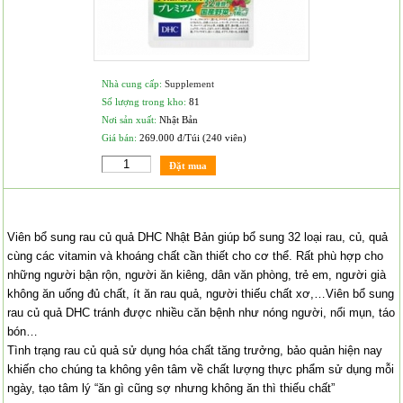
Nhà cung cấp:
Supplement
Số lượng trong kho:
81
Nơi sản xuất:
Nhật Bản
Giá bán:
269.000 đ/Túi (240 viên)
Đặt mua
Viên bổ sung rau củ quả DHC Nhật Bản giúp bổ sung 32 loại rau, củ, quả
cùng các vitamin và khoáng chất cần thiết cho cơ thể. Rất phù hợp cho
những người bận rộn, người ăn kiêng, dân văn phòng, trẻ em, người già
không ăn uống đủ chất, ít ăn rau quả, người thiếu chất xơ,…Viên bổ sung
rau củ quả DHC tránh được nhiều căn bệnh như nóng người, nổi mụn, táo
bón…
Tình trạng rau củ quả sử dụng hóa chất tăng trưởng, bảo quản hiện nay
khiến cho chúng ta không yên tâm về chất lượng thực phẩm sử dụng mỗi
ngày, tạo tâm lý “ăn gì cũng sợ nhưng không ăn thì thiếu chất”