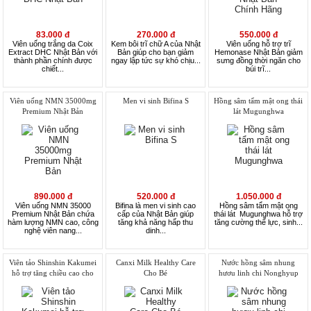
83.000 đ
270.000 đ
550.000 đ
Viên uống trắng da Coix
Kem bôi trĩ chữ A của Nhật
Viên uống hỗ trợ trĩ
Extract DHC Nhật Bản với
Bản giúp cho bạn giảm
Hemonase Nhật Bản giảm
thành phần chính được
ngay lập tức sự khó chịu...
sưng đồng thời ngăn cho
chiết...
búi trĩ...
Viên uống NMN 35000mg
Men vi sinh Bifina S
Hồng sâm tẩm mật ong thái
Premium Nhật Bản
lát Mugunghwa
890.000 đ
520.000 đ
1.050.000 đ
Viên uống NMN 35000
Bifina là men vi sinh cao
Hồng sâm tẩm mật ong
Premium Nhật Bản chứa
cấp của Nhật Bản giúp
thái lát Mugunghwa hỗ trợ
hàm lượng NMN cao, công
tăng khả năng hấp thu
tăng cường thể lực, sinh...
nghệ viên nang...
dinh...
Viên tảo Shinshin Kakumei
Canxi Milk Healthy Care
Nước hồng sâm nhung
hỗ trợ tăng chiều cao cho
Cho Bé
hươu linh chi Nonghyup
trẻ em
Korean Red Ginseng
Eternity Q Plus