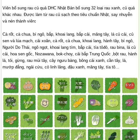
Viên bổ sung rau củ quả DHC Nhật Bản bổ sung 32 loại rau xanh, củ quả
khác nhau. Được làm từ rau củ sạch theo tiêu chuẩn Nhật, say nhuyễn
và nén thành viên
:
Cà rốt, cà chua, bí ngô, bắp, khoai lang, bắp cải, măng tây, lá củ cải, củ
sen và lúa mạch, cải xoăn, cà rốt, cà chua, khoai lang, hành tây, bí ngô,
Người Do Thái, ngô ngọt, khoai lang tím, bắp cải, tía tôđỏ, rau bina, lá củ
cải, hoa sen gốc, Nozawana, bok-choy, cải bắp Trung Quốc ,bột rau, hành
lá, tỏi, gừng, rau mùi tây, cây ngưu bàng, bông cải xanh, cần tây, lá,
mướp đắng, ngải cứu, cỏ linh lăng, đậu xanh, măng tây, tía tô…