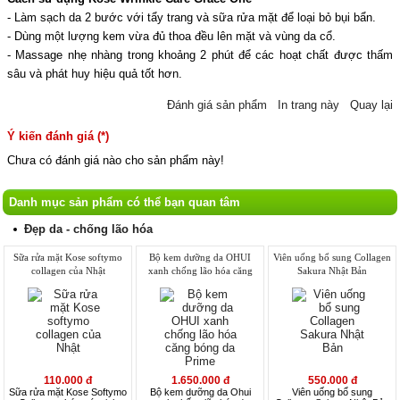
- Làm sạch da 2 bước với tẩy trang và sữa rửa mặt để loại bỏ bụi bẩn.
- Dùng một lượng kem vừa đủ thoa đều lên mặt và vùng da cổ.
- Massage nhẹ nhàng trong khoảng 2 phút để các hoạt chất được thấm
sâu và phát huy hiệu quả tốt hơn.
Đánh giá sản phẩm
In trang này
Quay lại
Ý kiến đánh giá (*)
Chưa có đánh giá nào cho sản phẩm này!
Danh mục sản phẩm có thể bạn quan tâm
Đẹp da - chống lão hóa
Sữa rửa mặt Kose softymo
Bộ kem dưỡng da OHUI
Viên uống bổ sung Collagen
collagen của Nhật
xanh chống lão hóa căng
Sakura Nhật Bản
bóng da Prime Advancer
110.000 đ
1.650.000 đ
550.000 đ
Sữa rửa mặt Kose Softymo
Bộ kem dưỡng da Ohui
Viên uống bổ sung