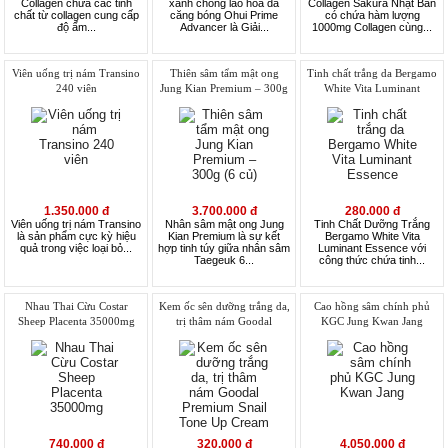
Collagen chứa các tinh
xanh chống lão hóa da
Collagen Sakura Nhật Bản
chất từ collagen cung cấp
căng bóng Ohui Prime
có chứa hàm lượng
độ ẩm...
Advancer là Giải...
1000mg Collagen cùng...
Viên uống trị nám Transino
Thiên sâm tẩm mật ong
Tinh chất trắng da Bergamo
240 viên
Jung Kian Premium – 300g
White Vita Luminant
(6 củ)
Essence
1.350.000 đ
3.700.000 đ
280.000 đ
Viên uống trị nám Transino
Nhân sâm mật ong Jung
Tinh Chất Dưỡng Trắng
là sản phẩm cực kỳ hiệu
Kian Premium là sự kết
Bergamo White Vita
quả trong việc loại bỏ...
hợp tinh túy giữa nhân sâm
Luminant Essence với
Taegeuk 6...
công thức chứa tinh...
Nhau Thai Cừu Costar
Kem ốc sên dưỡng trắng da,
Cao hồng sâm chính phủ
Sheep Placenta 35000mg
trị thâm nám Goodal
KGC Jung Kwan Jang
Premium Snail Tone Up
Cream
740.000 đ
320.000 đ
4.050.000 đ