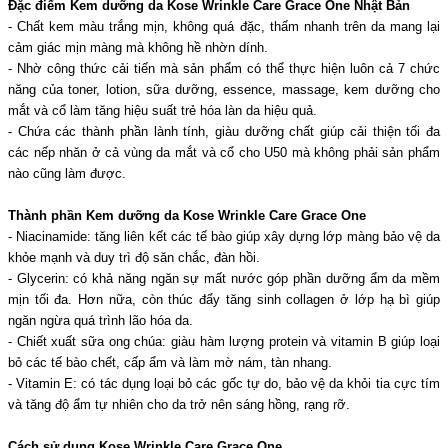
Đặc điểm Kem dưỡng da Kose Wrinkle Care Grace One Nhật Bản
- Chất kem màu trắng mịn, không quá đặc, thấm nhanh trên da mang lại
cảm giác mịn màng mà không hề nhờn dính.
- Nhờ công thức cải tiến mà sản phẩm có thể thực hiện luôn cả 7 chức
năng của toner, lotion, sữa dưỡng, essence, massage, kem dưỡng cho
mắt và cổ làm tăng hiệu suất trẻ hóa làn da hiệu quả.
- Chứa các thành phần lành tính, giàu dưỡng chất giúp cải thiện tối đa
các nếp nhăn ở cả vùng da mắt và cổ cho U50 mà không phải sản phẩm
nào cũng làm được.
Thành phần
Kem dưỡng da Kose Wrinkle Care Grace One
- Niacinamide: tăng liên kết các tế bào giúp xây dựng lớp màng bảo vệ da
khỏe mạnh và duy trì độ săn chắc, đàn hồi.
- Glycerin: có khả năng ngăn sự mất nước góp phần dưỡng ẩm da mềm
mịn tối đa. Hơn nữa, còn thúc đẩy tăng sinh collagen ở lớp hạ bì giúp
ngăn ngừa quá trình lão hóa da.
- Chiết xuất sữa ong chúa: giàu hàm lượng protein và vitamin B giúp loại
bỏ các tế bào chết, cấp ẩm và làm mờ nám, tàn nhang.
- Vitamin E: có tác dụng loại bỏ các gốc tự do, bảo vệ da khỏi tia cực tím
và tăng độ ẩm tự nhiên cho da trở nên sáng hồng, rạng rỡ.
Cách sử dụng Kose Wrinkle Care Grace One