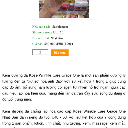
Nhà cung cấp:
Supplement
Số lượng trong kho:
15
Nơi sản xuất:
Nhật Bản
Giá bán:
390.000 đ/Hũ (100g)
Đặt mua
Kem dưỡng da Kose Wrinkle Care Grace One là một sản phẩm dưỡng lý
tưởng đến từ “xứ sở hoa anh đào” với sự kết hợp 7 trong 1 giúp cung
cấp độ ẩm, bổ sung hàm lượng collagen tự nhiên hỗ trợ ngăn ngừa các
dấu hiệu lão hóa hiệu quả, mang đến làn da tràn đầy sức sống dù đang ở
độ tuổi trung niên.
Kem dưỡng da chống lão hoá cao cấp Kose Wrinkle Care Grace One
Nhật Bản dành riêng độ tuổi U40 - 50, với sự kết hợp của 7 công dụng
trong 1 sản phẩm: lotion, tinh chất, nhũ tương, kem, massage, kem mắt,