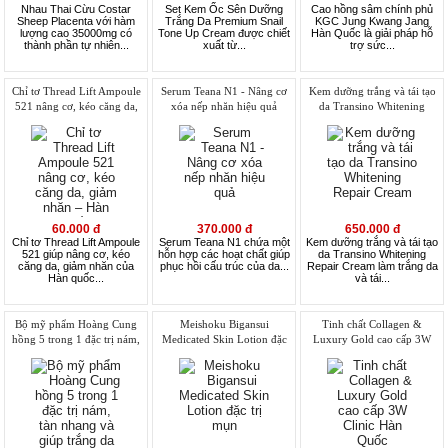
Nhau Thai Cừu Costar
Set Kem Ốc Sên Dưỡng
Cao hồng sâm chính phủ
Sheep Placenta với hàm
Trắng Da Premium Snail
KGC Jung Kwang Jang
lượng cao 35000mg có
Tone Up Cream được chiết
Hàn Quốc là giải pháp hỗ
thành phần tự nhiên...
xuất từ...
trợ sức...
Chỉ tơ Thread Lift Ampoule
Serum Teana N1 - Nâng cơ
Kem dưỡng trắng và tái tạo
521 nâng cơ, kéo căng da,
xóa nếp nhăn hiệu quả
da Transino Whitening
giảm nhăn – Hàn quốc
Repair Cream
60.000 đ
370.000 đ
650.000 đ
Chỉ tơ Thread Lift Ampoule
Serum Teana N1 chứa một
Kem dưỡng trắng và tái tạo
521 giúp nâng cơ, kéo
hỗn hợp các hoạt chất giúp
da Transino Whitening
căng da, giảm nhăn của
phục hồi cấu trúc của da...
Repair Cream làm trắng da
Hàn quốc...
và tái...
Bộ mỹ phẩm Hoàng Cung
Meishoku Bigansui
Tinh chất Collagen &
hồng 5 trong 1 đặc trị nám,
Medicated Skin Lotion đặc
Luxury Gold cao cấp 3W
tàn nhang và giúp trắng da
trị mụn
Clinic Hàn Quốc