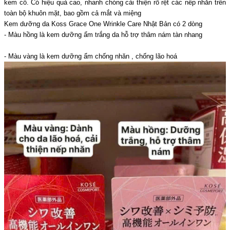
kem cổ. Có hiệu quả cao, nhanh chóng cải thiện rõ rệt các nếp nhăn trên
toàn bộ khuôn mặt, bao gồm cả mắt và miệng
Kem dưỡng da Koss Grace One Wrinkle Care Nhật Bản có 2 dòng
- Màu hồng là kem dưỡng ẩm trắng da hỗ trợ thâm nám tàn nhang
- Màu vàng là kem dưỡng ẩm chống nhăn , chống lão hoá