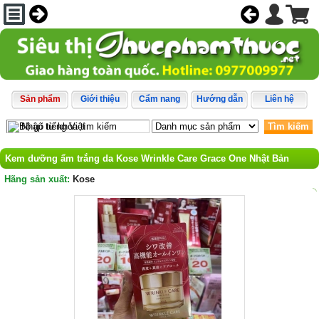
Sản phẩm
Giới thiệu
Cẩm nang
Hướng dẫn
Liên hệ
Tìm kiếm
Kem dưỡng ẩm trắng da Kose Wrinkle Care Grace One Nhật Bản
Hãng sản xuất:
Kose