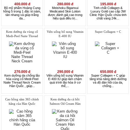
400.000 đ
280.000 đ
195.000 đ
Bộ mỹ phẩm Hoàng Cung
Meishoku Bigansui
Tinh chất Collagen &
hồng 5 trong 1 đặc trị nám,
Medicated Skin Lotion
Luxury Gold cao cấp 3W
tàn nhang và giúp trắng
được đánh giá cao trong
Clinic Hàn Quốc chứa tinh
da...
hiệu quả điều trị...
chất vàng 24k...
Kem dưỡng da vùng cổ
Viên uống bổ sung Vitamin
Super Collagen + C
Medi-Peel Naite Thread
E-400 IU
Neck Cream
270.000 đ
290.000 đ
650.000 đ
Kem dưỡng da chống lão
Viên uống bổ sung Vitamin
Super Collagen + C giúp
hóa vùng cổ Medi-Peel
E-400 IU giúp làm chậm
tăng khả năng dinh dưỡng
Naite Thread Neck Cream
quá trình lão hóa ở cơ
và độ đàn hồi của da,
Hàn Quốc , giúp...
thể,...
chống...
Cao hồng sâm 365 chính
Kem dưỡng da cá hồi
hãng của Hàn Quốc
Salmon Oil Cream Hàn
Quốc