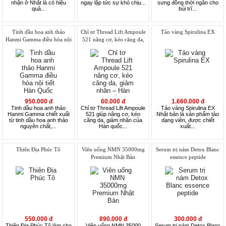
nhận ở Nhật là có hiệu
ngay lập tức sự khó chịu...
sưng đồng thời ngăn cho
quả...
búi trĩ...
Tinh dầu hoa anh thảo
Chỉ tơ Thread Lift Ampoule
Tảo vàng Spirulina EX
Hanmi Gamma điều hòa nội
521 nâng cơ, kéo căng da,
tiết Hàn Quốc
giảm nhăn – Hàn quốc
950.000 đ
60.000 đ
1.660.000 đ
Tinh dầu hoa anh thảo
Chỉ tơ Thread Lift Ampoule
Tảo vàng Spirulina EX
Hanmi Gamma chiết xuất
521 giúp nâng cơ, kéo
Nhật bản là sản phẩm tảo
từ tinh dầu hoa anh thảo
căng da, giảm nhăn của
dạng viên, được chiết
nguyên chất,...
Hàn quốc...
xuất...
Thiên Địa Phúc Tô
Viên uống NMN 35000mg
Serum trị nám Detox Blanc
Premium Nhật Bản
essence peptide
550.000 đ
890.000 đ
300.000 đ
Thiên Địa Phúc Tô làm cho
Viên uống NMN 35000
Serum trị nám Detox Blanc