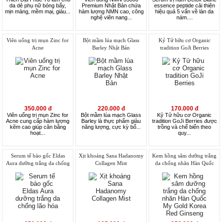
da dẻ phụ nữ bóng bẩy,
Premium Nhật Bản chứa
essence peptide cải thiện
mịn màng, mềm mại, giàu...
hàm lượng NMN cao, công
hiệu quả 5 vấn về làn da
nghệ viên nang...
nám....
Viên uống trị mụn Zinc for
Bột mầm lúa mạch Glass
Kỷ Tử hữu cơ Organic
Acne
Barley Nhật Bản
tradition GoJi Berries
350.000 đ
220.000 đ
170.000 đ
Viên uống trị mụn Zinc for
Bột mầm lúa mạch Glass
Kỷ Tử hữu cơ Organic
Acne cung cấp hàm lượng
Barley là thực phẩm giàu
tradition GoJi Berries được
kẽm cao giúp cân bằng
năng lượng, cực kỳ bổ...
trồng và chế biến theo
hoạt...
quy...
Serum tế bào gốc Eldas
Xịt khoáng Sana Hadanomy
Kem hồng sâm dưỡng trắng
Aura dưỡng trắng da chống
Collagen Mist
da chống nhăn Hàn Quốc
lão hóa
My Gold Korea Red
Ginseng White Cream