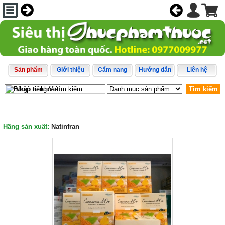
Sản phẩm
Giới thiệu
Cẩm nang
Hướng dẫn
Liên hệ
Tìm kiếm
Tinh nghệ Nano Curcuma D’Or Natinfran củaPháp
Hãng sản xuất:
Natinfran