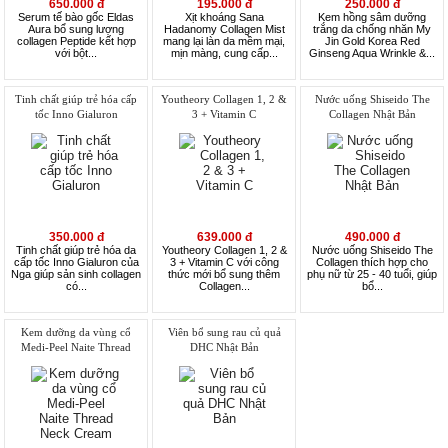
650.000 đ
195.000 đ
250.000 đ
Serum tế bào gốc Eldas
Xịt khoáng Sana
Kem hồng sâm dưỡng
Aura bổ sung lượng
Hadanomy Collagen Mist
trắng da chống nhăn My
collagen Peptide kết hợp
mang lại làn da mềm mại,
Jin Gold Korea Red
với bột...
mịn màng, cung cấp...
Ginseng Aqua Wrinkle &...
Tinh chất giúp trẻ hóa cấp
Youtheory Collagen 1, 2 &
Nước uống Shiseido The
tốc Inno Gialuron
3 + Vitamin C
Collagen Nhật Bản
350.000 đ
639.000 đ
490.000 đ
Tinh chất giúp trẻ hóa da
Youtheory Collagen 1, 2 &
Nước uống Shiseido The
cấp tốc Inno Gialuron của
3 + Vitamin C với công
Collagen thích hợp cho
Nga giúp sản sinh collagen
thức mới bổ sung thêm
phụ nữ từ 25 - 40 tuổi, giúp
có...
Collagen...
bổ...
Kem dưỡng da vùng cổ
Viên bổ sung rau củ quả
Medi-Peel Naite Thread
DHC Nhật Bản
Neck Cream