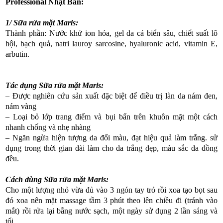
Professional Nhật Bản:
1/ Sữa rửa mặt Maris:
Thành phần: Nước khử ion hóa, gel da cá biển sâu, chiết suất lô
hội, bạch quả, natri lauroy sarcosine, hyaluronic acid, vitamin E,
arbutin.
Tác dụng Sữa rửa mặt Maris:
– Được nghiên cứu sản xuất đặc biệt để điều trị làn da nám đen,
nám vàng
– Loại bỏ lớp trang điểm và bụi bẩn trên khuôn mặt một cách
nhanh chống và nhẹ nhàng
– Ngăn ngừa hiện tượng da đổi màu, đạt hiệu quả làm trắng. sử
dụng trong thời gian dài làm cho da trắng đẹp, màu sắc da đồng
đều.
Cách dùng Sữa rửa mặt Maris:
Cho một lượng nhỏ vừa đủ vào 3 ngón tay trỏ rồi xoa tạo bọt sau
đó xoa nên mặt massage tầm 3 phút theo lên chiều đi (tránh vào
mắt) rồi rửa lại bằng nước sạch, một ngày sử dụng 2 lần sáng và
tối.