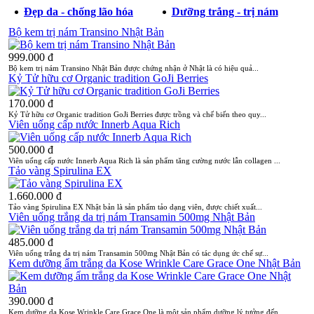
Đẹp da - chống lão hóa
Dưỡng trắng - trị nám
Bộ kem trị nám Transino Nhật Bản
999.000 đ
Bộ kem trị nám Transino Nhật Bản được chứng nhận ở Nhật là có hiệu quả...
Kỷ Tử hữu cơ Organic tradition GoJi Berries
170.000 đ
Kỷ Tử hữu cơ Organic tradition GoJi Berries được trồng và chế biến theo quy...
Viên uống cấp nước Innerb Aqua Rich
500.000 đ
Viên uống cấp nước Innerb Aqua Rich là sản phẩm tăng cường nước lẫn collagen ...
Tảo vàng Spirulina EX
1.660.000 đ
Tảo vàng Spirulina EX Nhật bản là sản phẩm tảo dạng viên, được chiết xuất...
Viên uống trắng da trị nám Transamin 500mg Nhật Bản
485.000 đ
Viên uống trắng da trị nám Transamin 500mg Nhật Bản có tác dụng ức chế sự...
Kem dưỡng ẩm trắng da Kose Wrinkle Care Grace One Nhật Bản
390.000 đ
Kem dưỡng da Kose Wrinkle Care Grace One là một sản phẩm dưỡng lý tưởng đến...