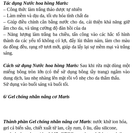
Tác dụng Nước hoa hồng Maris:
– Công thức làm trắng thảo dược tự nhiên
– Làm mềm và dịu da, tối ưu hóa tính chất da
– Giúp điều chỉnh cân bằng nước cho da, cải thiện khả năng giữ
ẩm cho da, và tăng cường độ đàn hồi của da
– Năng lượng làm trắng ba chiều, tấn công vào các hắc tố hình
thành da các yếu tố không có lợi, đẩy lùi thâm nám, làm cho màu
da đồng đều, rạng rỡ tươi mới, giúp da lấy lại sự mềm mại và trắng
sáng.
Cách sử dụng Nước hoa hồng Maris:
Sau khi rửa mặt dùng một
miếng bông tròn lớn (có thể sử dụng bông tầy trang) ngâm vào
dung dịch, lau nhẹ nhàng lên mặt rồi vỗ nhẹ cho da thẩm thấu.
Sử dụng vào buổi sáng và buổi tối.
6/ Gel chống nhăn nâng cơ Maris
Thành phần Gel chống nhăn nâng cơ Maris
: nước khử ion hóa,
gel cá biển sâu, chiết xuất tử lan, cây rum, ô liu, dầu silicone,