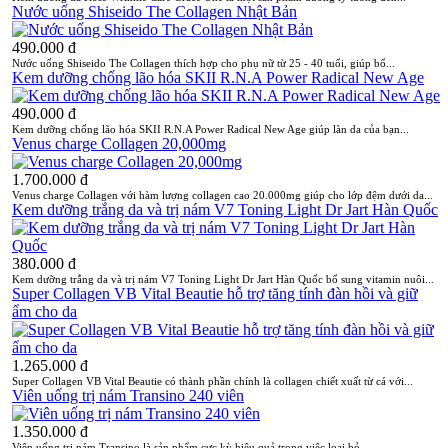
Nước uống Shiseido The Collagen Nhật Bản
490.000 đ
Nước uống Shiseido The Collagen thích hợp cho phụ nữ từ 25 - 40 tuổi, giúp bổ...
Kem dưỡng chống lão hóa SKII R.N.A Power Radical New Age
490.000 đ
Kem dưỡng chống lão hóa SKII R.N.A Power Radical New Age giúp làn da của bạn...
Venus charge Collagen 20,000mg
1.700.000 đ
Venus charge Collagen với hàm lượng collagen cao 20.000mg giúp cho lớp đệm dưới da...
Kem dưỡng trắng da và trị nám V7 Toning Light Dr Jart Hàn Quốc
380.000 đ
Kem dưỡng trắng da và trị nám V7 Toning Light Dr Jart Hàn Quốc bổ sung vitamin nuôi...
Super Collagen VB Vital Beautie hỗ trợ tăng tính đàn hồi và giữ
ẩm cho da
1.265.000 đ
Super Collagen VB Vital Beautie có thành phần chính là collagen chiết xuất từ cá với...
Viên uống trị nám Transino 240 viên
1.350.000 đ
Viên uống trị nám Transino là sản phẩm cực kỳ hiệu quả trong việc loại bỏ...