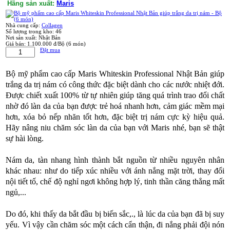
Hãng sản xuất:
Maris
Nhà cung cấp:
Collagen
Số lượng trong kho:
46
Nơi sản xuất:
Nhật Bản
Giá bán:
1.100.000 đ/Bộ (6 món)
Đặt mua
Bộ mỹ phẩm cao cấp Maris Whiteskin Professional Nhật Bản giúp
trắng da trị nám có công thức đặc biệt dành cho các nước nhiệt đới.
Được chiết xuất 100% từ tự nhiên giúp tăng quá trình trao đổi chất
nhờ đó làn da của bạn được trẻ hoá nhanh hơn, cảm giác mềm mại
hơn, xóa bỏ nếp nhăn tốt hơn, đặc biệt trị nám cực kỳ hiệu quả.
Hãy nâng niu chăm sóc làn da của bạn với Maris nhé, bạn sẽ thật
sự hài lòng.
Nám da, tàn nhang hình thành bắt nguồn từ nhiều nguyên nhân
khác nhau: như do tiếp xúc nhiều với ánh nắng mặt trời, thay đổi
nội tiết tố, chế độ nghỉ ngơi không hợp lý, tinh thần căng thẳng mất
ngủ,...
Do đó, khi thấy da bắt đầu bị biến sắc,., là lúc da của bạn đã bị suy
yếu. Vì vậy cần chăm sóc một cách cẩn thận, đi nắng phải đội nón