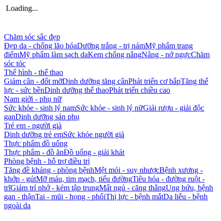
Loading...
Chăm sóc sắc đẹp
Đẹp da - chống lão hóa
Dưỡng trắng - trị nám
Mỹ phẩm trang
điểm
Mỹ phẩm làm sạch da
Kem chống nắng
Nâng - nở ngực
Chăm
sóc tóc
Thể hình - thể thao
Giảm cân - đốt mỡ
Dinh dưỡng tăng cân
Phát triển cơ bắp
Tăng thể
lực - sức bền
Dinh dưỡng thể thao
Phát triển chiều cao
Nam giới - phụ nữ
Sức khỏe - sinh lý nam
Sức khỏe - sinh lý nữ
Giải rượu - giải độc
gan
Dinh dưỡng sản phụ
Trẻ em - người già
Dinh dưỡng trẻ em
Sức khỏe người già
Thực phẩm đồ uống
Thực phẩm - đồ ăn
Đồ uống - giải khát
Phòng bệnh - hỗ trợ điều trị
Tăng đề kháng - phòng bệnh
Mệt mỏi - suy nhược
Bệnh xương -
khớp - gút
Mỡ máu, tim mạch, tiểu đường
Tiêu hóa - đường ruột -
trĩ
Giảm trí nhớ - kém tập trung
Mất ngủ - căng thẳng
Ung bứu, bệnh
gan - thận
Tai - mũi - họng - phổi
Thị lực - bệnh mắt
Da liễu - bệnh
ngoài da