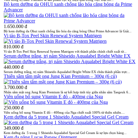
Bộ kem dưỡng da OHUI xanh chống lão hóa căng bóng da Prime
Advancer
1.650.000 đ
Bộ kem dưỡng da Ohui xanh chống lão hóa da căng bóng Ohui Prime Advancer là Giải...
Vi tảo B-Tox Peel Skin Renewal System Matrigen
810.000 đ
Vi tảo B-Tox Peel Skin Renewal System Matrigen với thành phần chính chiết xuất từ...
Serum dưỡng trắng, trị nám Shiseido Aqualabel Bright White EX
440.000 đ
Serum dưỡng trắng, trị nám Shiseido Aqualabel Bright White EX chứa thành phần trực...
Thiên sâm tẩm mật ong Jung Kian Premium – 300g (6 củ)
3.700.000 đ
Nhân sâm mật ong Jung Kian Premium là sự kết hợp tinh túy giữa nhân sâm Taegeuk 6...
Viên uống bổ sung Vitamin E đỏ - 400mg của Nga
250.000 đ
Viên uống bổ sung Vitamin E đỏ - 400mg của Nga chiết xuất 100% từ thiên nhiên....
Kem dưỡng da 5 trong 1 Shiseido Aqualabel Special Gel Cream
349.000 đ
Kem dưỡng da 5 trong 1 Shiseido Aqualabel Special Gel Cream là sự lựa chọn hàng...
Kem đa năng Lucas Papaw Ointment