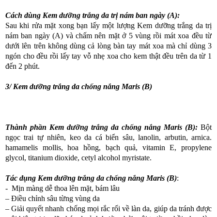
Cách dùng Kem dưỡng trắng da trị nám ban ngày (A):
Sau khi rửa mặt xong bạn lấy một lượng Kem dưỡng trắng da trị
nám ban ngày (A) và chấm nên mặt ở 5 vùng rồi mát xoa đều từ
dưới lên trên không dùng cả lòng bàn tay mát xoa mà chỉ dùng 3
ngón cho đều rồi lấy tay vỗ nhẹ xoa cho kem thật đều trên da từ 1
đến 2 phút.
3/ Kem dưỡng trắng da chống nắng Maris (B)
Thành phần Kem dưỡng trắng da chống nắng Maris (B):
Bột
ngọc trai tự nhiên, keo da cá biển sâu, lanolin, arbutin, arnica.
hamamelis mollis, hoa hồng, bạch quả, vitamin E, propylene
glycol, titanium dioxide, cetyl alcohol myristate.
Tác dụng Kem dưỡng trắng da chống nắng Maris (B)
:
- Mịn màng dễ thoa lên mặt, bám lâu
– Điều chỉnh sâu từng vùng da
– Giải quyết nhanh chống mọi rắc rối về làn da, giúp da tránh được