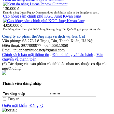
130.000 đ
Kem đa năng Lucas Papaw Ointment được chiết hoàn toàn từ đu đủ giúp trị các...
Cao hồng sâm chính phủ KGC Jung Kwan Jang
4.050.000 đ
Cao hồng sâm chính phủ KGC Jung Kwang Jang Hàn Quốc là giải pháp hỗ trợ sức...
Công ty cổ phần thương mại và dịch vụ Gia Cát
Văn phòng: Số 278 Lê Trọng Tấn, Thanh Xuân, Hà Nội
Điện thoại: 0977009977 - 024.66822868
Email: thucphamthuoc.net@gmail.com
Chính sách bảo mật thông tin
-
Đổi trả hàng và bảo hành
-
Vận
chuyển và thanh toán
(*) Tác dụng của sản phẩm có thể khác nhau tuỳ thuộc cơ địa của
người dùng
Thành viên đăng nhập
Đăng nhập
Duy trì
Quên mật khẩu
|
Đăng ký