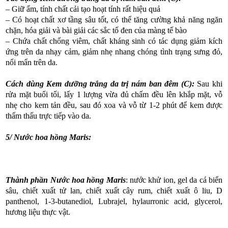
– Giữ ẩm, tính chất cải tạo hoạt tính rất hiệu quả
– Có hoạt chất xơ tầng sâu tốt, có thể tăng cường khả năng ngăn
chặn, hóa giải và bài giải các sắc tố đen của màng tế bào
– Chứa chất chống viêm, chất kháng sinh có tác dụng giảm kích
ứng trên da nhạy cảm, giảm nhẹ nhang chóng tình trạng sưng đỏ,
nổi mẩn trên da.
Cách dùng Kem dưỡng trắng da trị nám ban đêm (C):
Sau khi
rửa mặt buổi tối, lấy 1 lượng vừa đủ chấm đều lên khắp mặt, vỗ
nhẹ cho kem tản đều, sau đó xoa và vỗ từ 1-2 phút để kem được
thẩm thấu trực tiếp vào da.
5/ Nước hoa hồng Maris:
Thành phần Nước hoa hồng Maris
: nước khử ion, gel da cá biển
sâu, chiết xuất tử lan, chiết xuất cây rum, chiết xuất ô liu, D
panthenol, 1-3-butanediol, Lubrajel, hylaurronic acid, glycerol,
hương liệu thực vật.