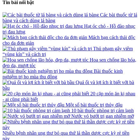
Tin bài nổi bật
Các bài thuốc từ lá
bàng và cách dùng lá bàng
Hạt óc chó - Hồ đào nhục
trị đau lưng
Mách bạn cách thải độc
cho da đơn giản
Thủ phạm gây viêm
“vùng kín” và cách trị
Hoa sen chống lão hóa,
đẹp da, mượt tóc
Bài thuốc kinh
nghiệm trị ho mùa thu đông
Quả ổi và lợi ích ít biết với bà
bầu
20 cặp món ăn kị nhau
- ai cũng phải biết
Một số bài thuốc trị thủy đậu
10 bài thuốc phòng trị cảm lạnh
Nước vỏ bưởi trị gan nhiễm mỡ
Nhiều bệnh nhân ung thư bỏ qua thứ lá thần dược cực kỳ rẻ tiền
này