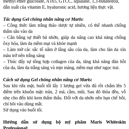
methyl ether glucoside, A165, GTCC, squalane, 1,3-butanedoil,
dẫn xuất của vitamin E, hyaluronic acid, hương liệu thực vật.
Tác dụng Gel chống nhăn nâng cơ Maris:
– Công thức làm trắng thảo dược tự nhiên, có thể nhanh chống
thấm sâu vào da
– Cân bằng sự thiết bã nhờn, giúp da nâng cao khả năng chống
ôxy hóa, làm da mềm mại và khỏe mạnh
– Làm mờ các sắc tố nằm ở tầng sâu của da, làm cho làn da xỉn
màu trở nên trắng sáng
– Thúc đẩy sự tổng hợp collagen của da, tăng khả năng đàn hồi
của da, làm da trắng sáng và mịn màng, mềm mại như ngọc trai.
Cách sử dụng Gel chống nhăn nâng cơ Maris:
Sau khi rửa mặt, buổi tối lấy 1 lượng gel vừa đủ rồi chấm lên 5
điềm trên khuôn mặt: trán, 2 má, cằm, mũi, Sau đó thỏa đều, vỗ
nhẹ cho đến khi kem thẩm thấu. Đối với da nhờn nên hạn chế bôi,
chỉ bôi vào dùng mắt.
Sử dụng vào buổi tối.
Hướng dẫn sử dụng bộ mỹ phẩm Maris Whiteskin
Professional: