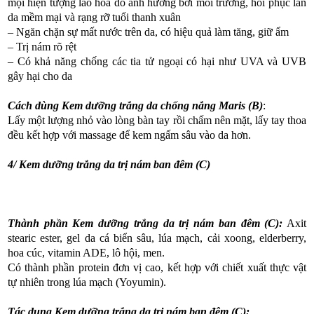
mội hiện tượng lão hóa do ảnh hưởng bởi môi trường, hồi phục làn
da mềm mại và rạng rỡ tuổi thanh xuân
– Ngăn chặn sự mất nước trên da, có hiệu quả làm tăng, giữ ẩm
– Trị nám rõ rệt
– Có khả năng chống các tia tử ngoại có hại như UVA và UVB
gây hại cho da
Cách dùng Kem dưỡng trắng da chống nắng Maris (B)
:
Lấy một lượng nhỏ vào lòng bàn tay rồi chấm nên mặt, lấy tay thoa
đều kết hợp với massage để kem ngấm sâu vào da hơn.
4/ Kem dưỡng trắng da trị nám ban đêm (C)
Thành phần Kem dưỡng trắng da trị nám ban đêm (C):
Axit
stearic ester, gel da cá biển sâu, lúa mạch, cải xoong, elderberry,
hoa cúc, vitamin ADE, lô hội, men.
Có thành phần protein đơn vị cao, kết hợp với chiết xuất thực vật
tự nhiên trong lúa mạch (Yoyumin).
Tác dụng Kem dưỡng trắng da trị nám ban đêm (C):