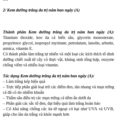
2/ Kem dưỡng trắng da trị nám ban ngày (A)
Thành phần Kem dưỡng trắng da trị nám ban ngày (A):
Titanium dioxide, keo da cá biển sâu, glycerin monosterate,
propylence glycol, isopropyl myristate, petrolatum, lanolin, arbutin,
armica, vitamin E.
Có thành phần làm trắng tự nhiên và một loạt các kích thích tố dinh
dưỡng chiết xuất từ cây cỏ thực vật, kháng sinh tổng hợp, enzyme
chống viêm và nhiều loại vitamin.
Tác dụng Kem dưỡng trắng da trị nám ban ngày (A):
– Làm trắng kép hiệu quả
– Trực tiếp phân giải loại trừ các điểm đen, tàn nhang và mụn trứng
cá đã có do nhiễm khuẩn
– Thấm sâu điều trị các mụn trứng cá tiềm ẩn dưới da
– Phân giải các sắc tố đen, đạt hiệu quả làm trắng hoàn hảo
– Có khả năng chống các tia tử ngoại có hại như UVA và UVB,
giúp cho làn da trắng và khỏe mạnh hơn