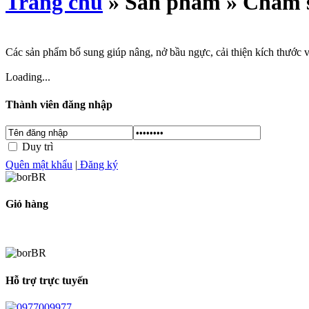
Trang chủ
» Sản phẩm » Chăm s
Các sản phẩm bổ sung giúp nâng, nở bầu ngực, cải thiện kích thướ
Loading...
Thành viên đăng nhập
Duy trì
Quên mật khẩu
|
Đăng ký
Giỏ hàng
Hỗ trợ trực tuyến