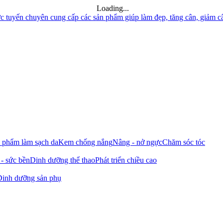
Loading...
phẩm làm sạch da
Kem chống nắng
Nâng - nở ngực
Chăm sóc tóc
 - sức bền
Dinh dưỡng thể thao
Phát triển chiều cao
Dinh dưỡng sản phụ