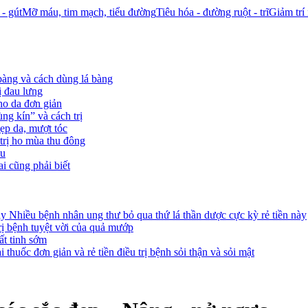
- gút
Mỡ máu, tim mạch, tiểu đường
Tiêu hóa - đường ruột - trĩ
Giảm trí
bàng và cách dùng lá bàng
ị đau lưng
ho da đơn giản
g kín” và cách trị
ẹp da, mượt tóc
trị ho mùa thu đông
ầu
i cũng phải biết
Nhiều bệnh nhân ung thư bỏ qua thứ lá thần dược cực kỳ rẻ tiền này
 bệnh tuyệt vời của quả mướp
ất tinh sớm
i thuốc đơn giản và rẻ tiền điều trị bệnh sỏi thận và sỏi mật