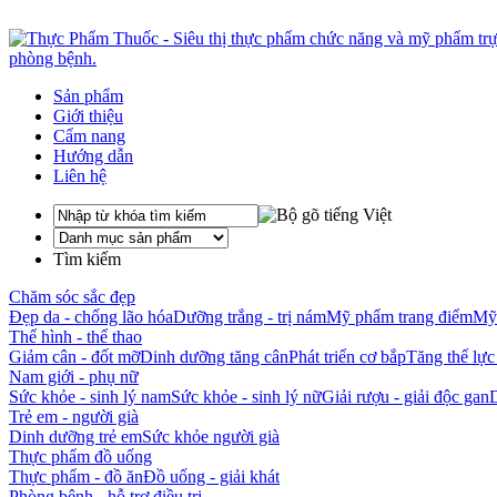
Sản phẩm
Giới thiệu
Cẩm nang
Hướng dẫn
Liên hệ
Tìm kiếm
Chăm sóc sắc đẹp
Đẹp da - chống lão hóa
Dưỡng trắng - trị nám
Mỹ phẩm trang điểm
Mỹ 
Thể hình - thể thao
Giảm cân - đốt mỡ
Dinh dưỡng tăng cân
Phát triển cơ bắp
Tăng thể lực
Nam giới - phụ nữ
Sức khỏe - sinh lý nam
Sức khỏe - sinh lý nữ
Giải rượu - giải độc gan
Trẻ em - người già
Dinh dưỡng trẻ em
Sức khỏe người già
Thực phẩm đồ uống
Thực phẩm - đồ ăn
Đồ uống - giải khát
Phòng bệnh - hỗ trợ điều trị