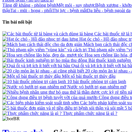
Tăng đề kháng - phòng bệnh
Mệt mỏi - suy nhược
Bệnh xương - khớp 
thận
Tai - mũi - họng - phổi
Thị lực - bệnh mắt
Da liễu - bệnh ngoài da
Tin bài nổi bật
Các bài thuốc từ lá 
Hạt óc chó - Hồ đào nhục tr
Mách bạn cách thải độc c
Thủ phạm gây viêm “vùn
Hoa sen chống lão hóa, đ
Bài thuốc kinh nghiệm 
Quả ổi và lợi ích ít biết với bà b
20 cặp món ăn kị nhau - a
Một số bài thuốc trị thủy đậu
10 bài thuốc phòng trị cảm lạnh
Nước vỏ bưởi trị gan nhiễm mỡ
Công dụng điều trị
Các biện pháp kiểm soát xu
5 bà
Thực phẩm chức năng là gì ?