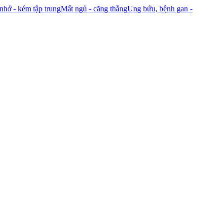
 nhớ - kém tập trung
Mất ngủ - căng thẳng
Ung bứu, bệnh gan -