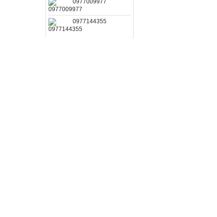
0977009977
0977144355