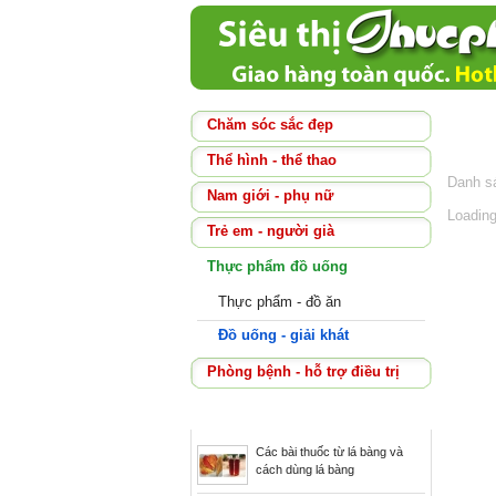
Trang
Chăm sóc sắc đẹp
Thể hình - thể thao
Danh sá
Nam giới - phụ nữ
Loading
Trẻ em - người già
Thực phẩm đồ uống
Thực phẩm - đồ ăn
Đồ uống - giải khát
Phòng bệnh - hỗ trợ điều trị
Tin bài nổi bật
Các bài thuốc từ lá bàng và
cách dùng lá bàng