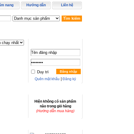
ẩm nang
Hướng dẫn
Liên hệ
Tìm kiếm
Thành viên đăng nhập
Duy trì
Đăng nhập
|
Quên mật khẩu
Đăng ký
Giỏ hàng
Hiện không có sản phẩm
nào trong giỏ hàng
(Hướng dẫn mua hàng)
Hỗ trợ trực tuyến