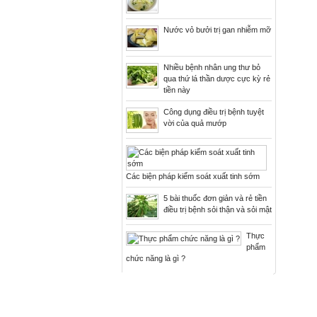
Nước vỏ bưởi trị gan nhiễm mỡ
Nhiều bệnh nhân ung thư bỏ
qua thứ lá thần dược cực kỳ rẻ
tiền này
Công dụng điều trị bệnh tuyệt
vời của quả mướp
Các biện pháp kiểm soát xuất tinh sớm
5 bài thuốc đơn giản và rẻ tiền
điều trị bệnh sỏi thận và sỏi mật
Thực
phẩm
chức năng là gì ?