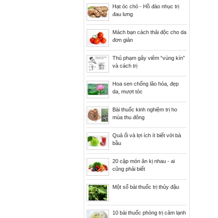
Hạt óc chó - Hồ đào nhục trị
đau lưng
Mách bạn cách thải độc cho da
đơn giản
Thủ phạm gây viêm “vùng kín”
và cách trị
Hoa sen chống lão hóa, đẹp
da, mượt tóc
Bài thuốc kinh nghiệm trị ho
mùa thu đông
Quả ổi và lợi ích ít biết với bà
bầu
20 cặp món ăn kị nhau - ai
cũng phải biết
Một số bài thuốc trị thủy đậu
10 bài thuốc phòng trị cảm lạnh